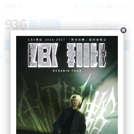
繁體中文
电台在线收听
节目互动
用户注册
用户登录
文章
网站首页
新闻资讯
大洋洲新闻
需要紧急收入支持的人，所等待时间超80
分钟“压力大”
AM936
2021-12-06 09:28:48
由于资源紧张，不少人开始向IRD寻求紧急支持但他们却面临
着漫长的等待时间。