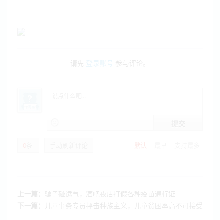
请先
登录账号
参与评论。
提交
0
条
手动刷新评论
默认
最早
支持最多
上一篇：
骗子碰运气，酒吧夜店打假各种疫苗通行证
下一篇：
儿童事务专员抨击种族主义，儿童贫困率高不可接受