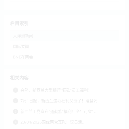
栏目索引
大洋洲新闻
国际要闻
BNE在两会
相关内容
突然，新西兰大型银行“狂砍”员工福利！
1
7月1日起，新西兰这项福利又涨了！准爸妈...
2
新西兰工党宣布“通勤族”福利！全年可省1...
3
23/04/2026国优两党互怼！议员泄...
4