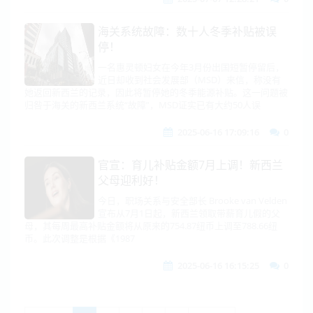
海关系统故障：数十人冬季补贴被误
停！
一名惠灵顿妇女在今年3月份出国短暂停留后，
近日却收到社会发展部（MSD）来信，称没有
她返回新西兰的记录，因此将暂停她的冬季能源补贴。这一问题被
归咎于海关的新西兰系统“故障”，MSD证实已有大约50人误
2025-06-16 17:09:16
0
官宣：育儿补贴金额7月上调！新西兰
父母迎利好！
今日，职场关系与安全部长 Brooke van Velden
宣布从7月1日起，新西兰领取带薪育儿假的父
母，其每周最高补贴金额将从原来的754.87纽币上调至788.66纽
币。此次调整是根据《1987
2025-06-16 16:15:25
0