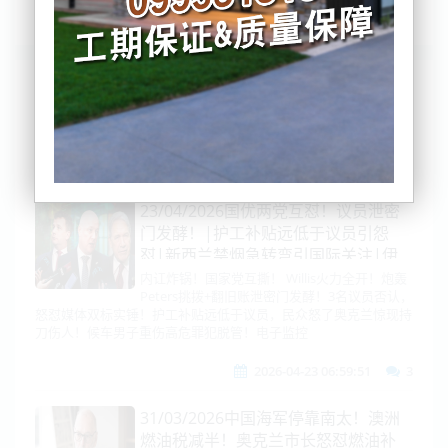
列表
时间排序
点击排序
评论排序
评分排序
支持量排序
23/04/2026国优两党互怼！议员泄密
门发酵！|护工补贴远低于议员引怨
怼|新西兰禁烟急转弯引国际关注|伊
朗边境开火！特朗普：三五天谈妥|
内讧炸锅！国家党互撕！ Willis火力全开！炮轰
Peters挑拨+翻旧账泄密门发酵！3名议员否认，
美：阿联酋威胁改用人民币|日菲双锁
怒怼媒体双标实锤！护工补贴远低于议员，民众怒了奥克兰惊现持
印太|斯基要约普京！乌重启俄油！
刀伤人！候车男子重伤高危罪犯脱管！电子监控
2026-04-23 06:59:51
3
31/03/2026中国海军停靠南太！澳洲
燃油税减半！奥克兰市长怒怼燃油补