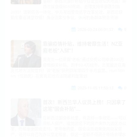
夺岛，美预警全球|习特会遥遥无期！
重磅！新西兰油价补贴今日官宣政坛大地震！新
西兰议会或60:60死局，总理支持率暴跌剑指
王毅会鲍威尔|日本：想要取代中国！
2035！澳新防务一体化，中方发出警告逃学改革见效，新西兰缺
勤生重返课堂炸锅！渔业法案引争议，休闲钓鱼群体警告资源
2026-03-24 06:01:57
9
靠骗疫情补贴，维持奢靡生活！NZ亚
裔老板“入狱”！
奥克兰一位亚裔“老板”通过空壳公司申请200万
疫情相关补贴，到手62.4万纽币。此案最近在奥
克兰地方法院宣判！该“老板”获刑四年零四个半月监禁。Hun Min
Im（任勋民）在奥克兰地方法院被判定策划
2025-11-05 11:59:13
0
首次！新西兰华人议员上榜！只因拿了
这笔“国会补贴”....
在新西兰国会系统里，有这样一条规定——可以
用私人房产、或党团名下的房产来作为选区办公
室，而租金由国会支付。更夸张的是，国会议员如果使用自家房
产，还可以自己为办公室定租金，但这一金额不得高于市场合理水