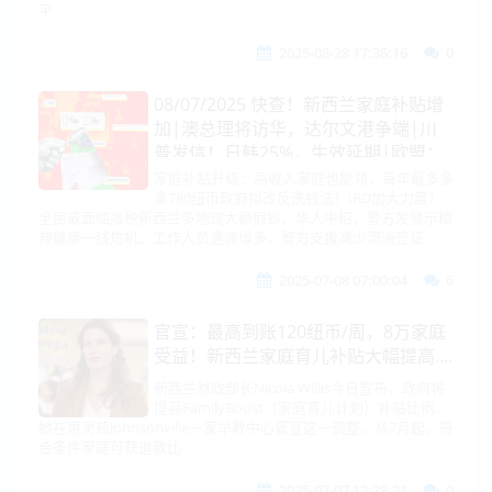
平
2025-08-28 17:36:16
0
08/07/2025 快查！新西兰家庭补贴增
加|澳总理将访华，达尔文港争端|川
普发信！日韩25%，生效延期|欧盟：
中美俄都霸凌！|印度要造全球最强常
家庭补贴升级：高收入家庭也能领，每年最多多
拿780纽币政府拟改反洗钱法！IRD加大力度！
规弹头|法怨中国抹黑阵风|基辅内
全民或面临涨税新西兰多地现大额假钞，华人中招，警方发警示精
讧！九度逼宫？！
神健康一线危机：工作人员遇袭增多，警方支援减少澳洲签证
2025-07-08 07:00:04
6
官宣：最高到账120纽币/周，8万家庭
受益！新西兰家庭育儿补贴大幅提高....
新西兰财政部长Nicola Willis今日宣布，政府将
提高FamilyBoost（家庭育儿计划）补贴比例。
她在惠灵顿Johnsonville一家早教中心官宣这一调整。从7月起，符
合条件家庭可获退款比
2025-07-07 12:28:21
0