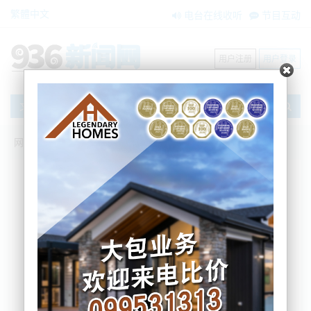
繁體中文
电台在线收听
节目互动
用户注册
用户登录
文章
网站首页
搜索
条件筛选
栏目分类
不限
新闻资讯
节目互动
商家黄页
内容搜索
搜索