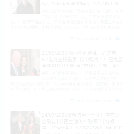
贴！半数企业要涨物价|MQ-9被击落！
美三航母要硬控中东！|伊高层惊传分
明日起新西兰大改！薪资储蓄补贴全调整，新西
兰夏令时4月5日结束！奥克兰市长怒怼燃油补
裂! |美抵台猛推防卫！郑习会定档！
贴：50纽币不如坐公交，还能治拥堵燃油危机来袭！新西兰九成中
小企业忧心忡忡，半数要涨物价超八成新西兰人喊着要免费牙科
2026-03-31 05:58:18
3
25/03/2026 燃油补贴遭批！优先党：
NZ电价全球最贵|狱中贩毒？！纽毒品
用量飙升|以曝4月9停战！王毅、莫迪
与伊美通话！巴基斯坦筹备美伊会谈|
每周50纽币跑不赢涨价！新西兰燃油补贴引发
口水仗大选年老将退出！行动党副党魁宣布11
日本拟降级日中关系！中国大举海底测
月大选后退出政坛吵翻！优先党称电价全球最贵，能源巨头直接打
绘！布局潜艇战！|日本少尉被捕|“股
脸重大调整！新西兰道路规则大改，骑车、开车都受影响触目惊心
神”特朗普
2026-03-25 05:56:24
9
24/03/2026澳新防务一体化！中方发
出警告|新西兰油价补贴细节|特朗
普：美伊谈判！光速被打脸！地面推进