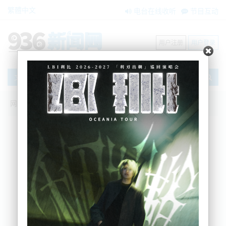
繁體中文
电台在线收听
节目互动
用户注册
用户登录
文章
网站首页
搜索
条件筛选
栏目分类
不限
新闻资讯
节目互动
商家黄页
内容搜索
搜索