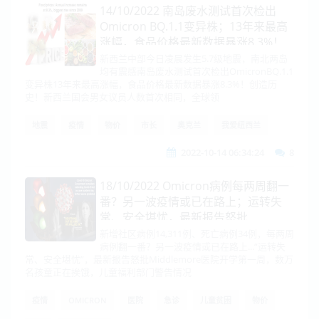
14/10/2022 南岛废水测试首次检出
Omicron BQ.1.1变异株；13年来最高
涨幅，食品价格最新数据暴涨8.3%！
新西兰中部今日凌晨发生5.7级地震，南北两岛
均有震感南岛废水测试首次检出OmicronBQ.1.1
变异株13年来最高涨幅，食品价格最新数据暴涨8.3%！创造历
史！新西兰国会男女议员人数首次相同，全球领
地震
疫情
物价
市长
奥克兰
我爱纽西兰
2022-10-14 06:34:24
8
18/10/2022 Omicron病例每两周翻一
番？另一波疫情或已在路上；运转失
常、安全堪忧，最新报告怒批
Middlemore医院
新增社区病例14,311例、死亡病例34例，每两周
病例翻一番？另一波疫情或已在路上...“运转失
常、安全堪忧”，最新报告怒批Middlemore医院开学第一周，数万
名孩童正在挨饿，儿童福利部门警告情况
疫情
OMICRON
医院
急诊
儿童贫困
物价