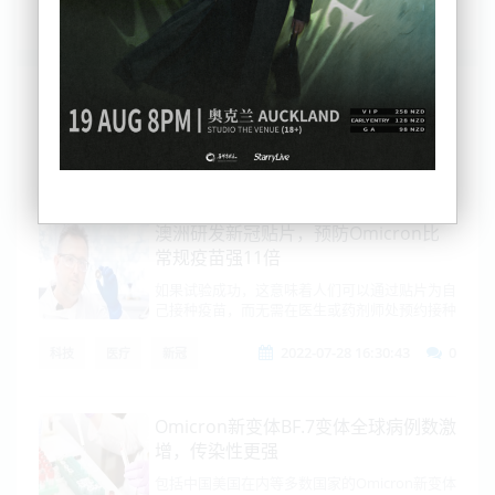
列表
时间排序
点击排序
评论排序
评分排序
支持量排序
澳洲研发新冠贴片，预防Omicron比
常规疫苗强11倍
如果试验成功，这意味着人们可以通过贴片为自
己接种疫苗，而无需在医生或药剂师处预约接种
2022-07-28 16:30:43
0
科技
医疗
新冠
Omicron新变体BF.7变体全球病例数激
增，传染性更强
包括中国美国在内等多数国家的Omicron新变体