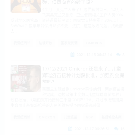
弹，但风向真的转了吗？
4个月！奥克兰人来了！边界解封首日，1.2万人
飞离奥克兰又谈崩...卫生健康相关工作人员90%
反对地区医管局工资待遇最新民调：国家党支持率重回30%以上，
SoWhat？投票年龄保持18岁不变，法院：这是政治问题，找政府
去...
我爱纽西兰
边境开放
国家党民调
OMICRON
2021-12-15 06:43:14
8
17/12/2021 Omicron还是来了...儿童
辉瑞疫苗接种计划获批准，加强剂会提
前吗？
新西兰发现首例Omicron确诊病例，两剂疫苗接
种完成，边境政策出变数...儿童辉瑞疫苗接种计
划获批准，1月底前开始接种三季度GDP降3.7%，好过市场预期用
生命阻止基督城枪手的人民英雄被授予国家最高荣誉
我爱纽西兰
OMICRON
儿童疫苗
GDP
基督城枪击案
2021-12-17 06:26:51
16