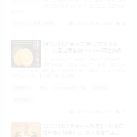
家党部署2023？
Omicron病毒惹的祸！MIQ大量减少总理出访怀
卡托又遇“粉撕”前纽航CEO正式上位！国家党部
署2023？
2021-12-01 06:59:09
22
OMICRON，总理，国家党
14/12/2021 奥克兰“橙色”跨年夜定
了！英国出现首宗Omicron死亡病例
12月30日奥克兰红转橙，但新西兰边境开放步
骤可能放缓...快速检测盒来了，免费！但是并非
全民可用？建筑成本翻番，究竟谁来买单？英国首宗Omicron感染
者死亡约翰逊：不应视病毒比较温和
我爱纽西兰
橙灯
OMICRON死亡个案
建筑成本
快速检测盒
2021-12-14 06:29:12
12
15/12/2021 奥克兰人出城了！国家边
境开放计划却有变...国家党支持度反