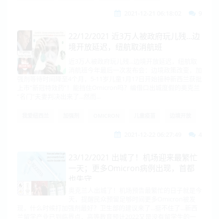
2021-12-21 06:18:02
9
22/12/2021 近3万人被政府玩儿残...边
境开放延迟，纽航取消航班
近3万人被政府玩儿残...边境开放延迟，纽航取
消航班今年最后一次发布会：边境政策改变，加
强剂等待时间降至4个月，5-11岁儿童1月17日开始接种新西兰获批
上市“新冠特效药”！能挡住Omicron吗？编借口出城度假的奥克兰
“名门”夫妻判决出来了...然而...
我爱纽西兰
加强剂
OMICRON
儿童疫苗
边境开放
2021-12-22 06:27:49
4
23/12/2021 出城了！机场迎来最繁忙
一天；更多Omicron病例出现，首都
也失守...
奥克兰人出城了！机场预告最繁忙的日子就是今
天，提醒民众预留足够时间更多Omicron被发
现，什么时候打加强剂最好？卫生部的建议来了...挺不住了...新西
兰留学产业已到临界点，高等教育预计2022又是没有留学生的一