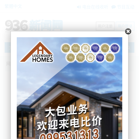
繁體中文
电台在线收听
节目互动
用户注册
用户登录
文章
网站首页
节目互动
搜索
条件筛选
栏目分类
不限
我爱纽西兰
环球新视点
新闻风景线
内容搜索
搜索