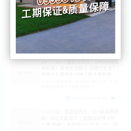
列表
时间排序
点击排序
评论排序
评分排序
支持量排序
29/11/2021 我爱纽西兰：Omicron变
种来袭！澳洲出现确诊 红绿灯生变？|
绿党议员再骑车分娩 | 枪击案频频
Omicron变种来袭！澳洲出现确诊红绿灯生变？
绿党议员再骑车分娩枪击案频频
2021-11-29 07:06:33
21
1/12/2021 我爱纽西兰：Om病毒惹的
祸！MIQ大量减少 | 总理出访怀卡托
又遇“粉撕”| 前纽航CEO正式上位！国