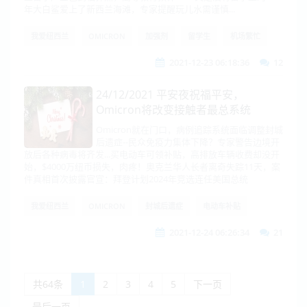
年大白鲨爱上了新西兰海滩，专家提醒玩儿水需谨慎...
我爱纽西兰
OMICRON
加强剂
留学生
机场繁忙
2021-12-23 06:18:36
12
24/12/2021 平安夜祝福平安，
Omicron将改变接触者最总系统
Omicron就在门口，病例追踪系统面临调整封城
后遗症--民众免疫力集体下降？专家警告边境开
放后各种病毒将齐发...买电动车可领补贴，高排放车辆收费却没开
始，$4000万纽币损失，肉疼！奥克兰华人长者离奇失踪11天，案
件真相首次披露官宣：拜登计划2024年竞选连任美国总统
我爱纽西兰
OMICRON
封城后遗症
电动车补贴
2021-12-24 06:26:34
21
共64条
1
2
3
4
5
下一页
最后一页