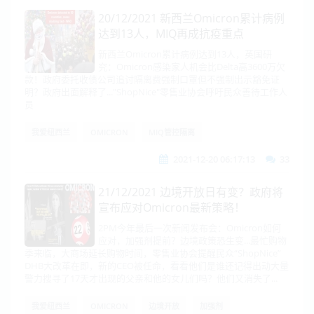
20/12/2021 新西兰Omicron累计病例
达到13人，MIQ再成抗疫重点
新西兰Omicron累计病例达到13人，英国研
究：Omicron感染家人机会比Delta高3600万欠
款！政府委托收债公司追讨隔离费强制口罩但不强制出示豁免证
明？政府出面解释了..."ShopNice"零售业协会呼吁民众善待工作人
员
我爱纽西兰
OMICRON
MIQ管控隔离
2021-12-20 06:17:13
33
21/12/2021 边境开放日有变？政府将
宣布应对Omicron最新策略！
2PM今年最后一次新闻发布会：Omicron如何
应对，加强剂提前？边境政策恐生变...最忙购物
季来临，大商场延长购物时间，零售业协会提醒民众“ShopNice”
DHB大改革在即，新的CEO被任命，看看他们是谁还记得出动大量
警力搜寻了17天才出现的父亲和他的女儿们吗？他们又消失了...
我爱纽西兰
OMICRON
边境开放
加强剂