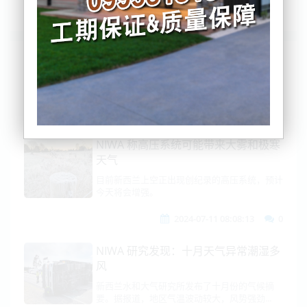
列表
时间排序
点击排序
评论排序
评分排序
支持量排序
NIWA 称高压系统可能带来大雾和极寒
天气
目前新西兰上空正出现创纪录的高压系统，预计
今天将会增强。
2024-07-11 08:08:13
0
NIWA 研究发现：十月天气异常潮湿多
风
新西兰水和大气研究所发布了十月份的气候摘
要。据报道，地区气温波动较大，风势强劲...