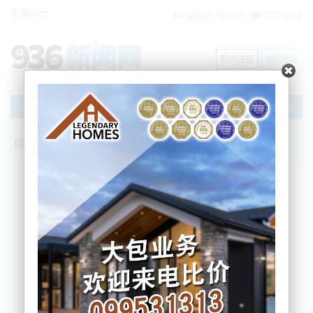
繁體中文
电台在线收听
节目互动
用户注册
用户登录
文章
网站首页
搜索
条件筛选
栏目分类
不限
新闻资讯
节目互动
商家黄页
内容搜索
搜索