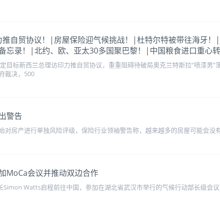
总理访印力推自贸协议！|房屋保险迎气候挑战！|杜特尔特被带往海牙
备忘录！|北约、欧、亚太30多国聚巴黎！|中国粮食进口重心
原定目标新西兰总理访印力推自贸协议，重重阻碍待破局奥克兰特斯拉“喷漆男”
裁决，500
出警告
始对房产进行单独风险评级，保险行业领袖警告称，越来越多的房屋可能会没
加MoCa会议并推动双边合作
部长Simon Watts启程前往中国，参加在湖北省武汉市举行的气候行动部长级