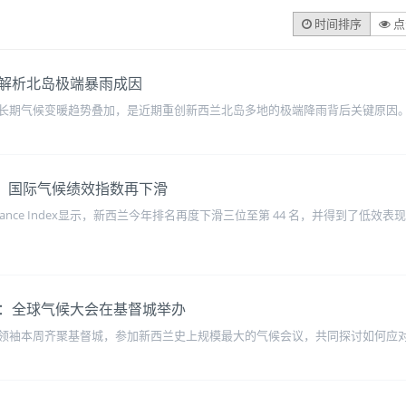
时间排序
点
解析北岛极端暴雨成因
长期气候变暖趋势叠加，是近期重创新西兰北岛多地的极端降雨背后关键原因
”：国际气候绩效指数再下滑
Performance Index显示，新西兰今年排名再度下滑三位至第 44 名，并得
：全球气候大会在基督城举办
领袖本周齐聚基督城，参加新西兰史上规模最大的气候会议，共同探讨如何应