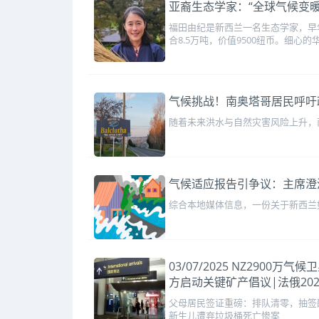
亚裔生态学家：“全球气候变
福田由纪是新西兰一名生态学家，早
合8.5万吨，价值9500纽币。细心的
气候挑战！南奥塔哥居民呼吁
随着未来洪水与自然灾害风险上升，南
气候适应报告引争议：主席澄
综合本地媒体信息，一份关于新西兰
03/07/2025 NZ29
方启动关键矿产倡议|法俄20
父母居民签证重磅：排队清零，抽签配
新生儿遭弃垃圾桶死亡惨案