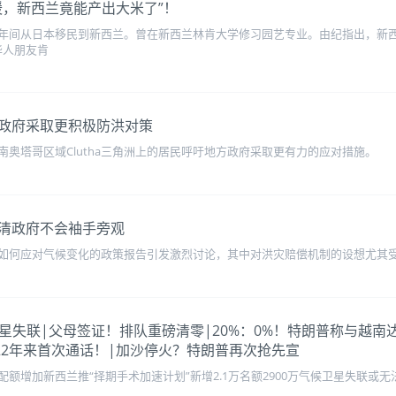
暖，新西兰竟能产出大米了”！
年间从日本移民到新西兰。曾在新西兰林肯大学修习园艺专业。由纪指出，新西
华人朋友肯
政府采取更积极防洪对策
奥塔哥区域Clutha三角洲上的居民呼吁地方政府采取更有力的应对措施。
清政府不会袖手旁观
如何应对气候变化的政策报告引发激烈讨论，其中对洪灾赔偿机制的设想尤其
00万气候卫星失联|父母签证！排队重磅清零|20%：0%！特朗普称
22年来首次通话！|加沙停火？特朗普再次抢先宣
额增加新西兰推“择期手术加速计划”新增2.1万名额2900万气候卫星失联