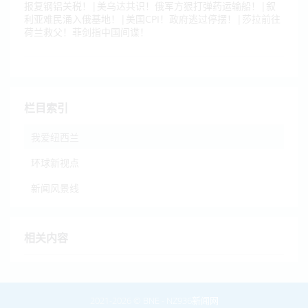
报复钢铝关税！|美乌达共识！俄军方狠打弹药运输船！|叙
利亚难民涌入俄基地！|美国CPI！政府逃过停摆！|莎拉前往
荷兰救父！菲剑指中国间谍！
栏目索引
我爱纽西兰
环球新视点
新闻风景线
相关内容
2021-2026 ©
BNE
-
NZ936新闻网