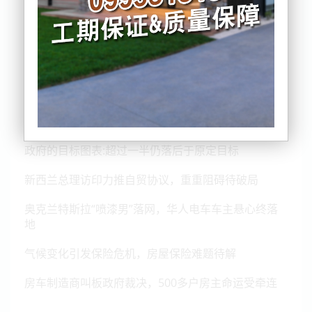
吴蔓
2025-03-12 06:00:45
政府的目标图表:超过一半仍落后于原定目标
新西兰总理访印力推自贸协议，重重阻碍待破局
奥克兰特斯拉“喷漆男”落网，华人电车车主悬心终落
地
气候变化引发保险危机，房屋保险难题待解
房车制造商叫板政府裁决，500多户房主命运受牵连