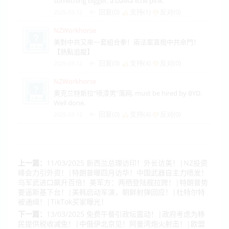
something bigger, a DaMa little pink.
回复(0)
支持(
1
)
反对(
0
)
2025-03-12
NZWorkhorse
美對中共又來一套組合拳！兩法案直搗中共命門！
【熱點追蹤】
回复(0)
支持(
4
)
反对(
0
)
2025-03-12
NZWorkhorse
奥克兰特斯拉“喷漆男”落网, must be hired by BYD.
Well done.
回复(0)
支持(
4
)
反对(
0
)
2025-03-12
上一篇：
11/03/2025 新西兰总理访印！外长访美！|NZ投资
峰会力引外资！|特朗普曝四月访华！中国武器自主力喷发！
乌军武进口飙升百倍！美军方：两栖登陆舰拉跨！|特朗普势
要逼斯基下台！|美韩启动军演，朝鲜射弹回应！|杜特尔特
被通缉！|TikTok买家曝光！
下一篇：
13/03/2025 免费午餐引政坛震动！|政府考虑为移
民提供税收减免！|中俄伊北京见！阿曼湾炮火射击！|欧盟