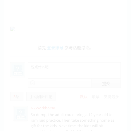
请先
登录账号
参与话题讨论。
提交
3
条
手动刷新评论
默认
最早
支持最多
NZWorkhorse
So dump, the adult could bring a 12-year-old to
ram raid practice. Then take something home as
gift for the kids. Next time, the kids will hit