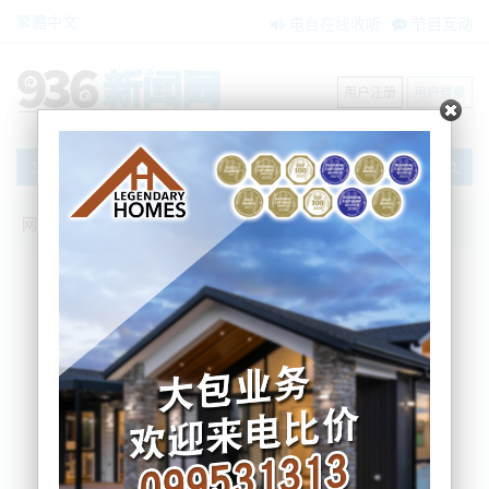
繁體中文
电台在线收听
节目互动
用户注册
用户登录
文章
网站首页
节目互动
我爱纽西兰
12/03/2025 新西兰总理访印力推自贸协
议！|房屋保险迎气候挑战！|杜特尔特被
带往海牙！|美将对加钢铝关税提到
50%！|五角大楼建金属精炼设施！白宫删
布达佩斯备忘录！|北约、欧、亚太30多国
聚巴黎！|中国粮食进口重心转向美国后
院！