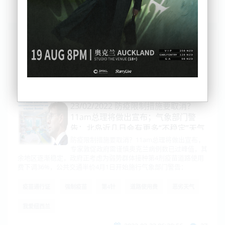
列表
时间排序
点击排序
评论排序
评分排序
支持量排序
23/02/2022 防疫限制措施要取消？
11am总理将做出宣布；气象部门警
告：北岛近几日会有更多“不稳定”天气
防疫限制措施要取消？11am总理将做出宣布，
专家敦促政府需谨慎奥克兰病例数已过峰值，其
余地区逐渐稳定，政府正考虑为弱势群体接种第4剂疫苗道路使用
费下调36%，公共交通半价4月1日开始施行气象部门警告：
疫苗通行证
强制疫苗
第4针
道路使用费
恶劣天气
我爱纽西兰