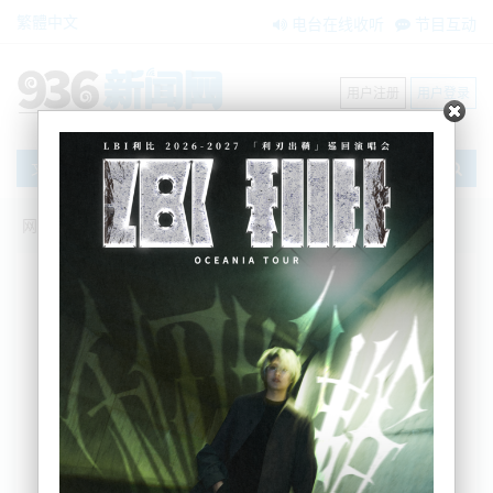
繁體中文
电台在线收听
节目互动
用户注册
用户登录
文章
网站首页
搜索
条件筛选
栏目分类
不限
新闻资讯
节目互动
商家黄页
内容搜索
搜索