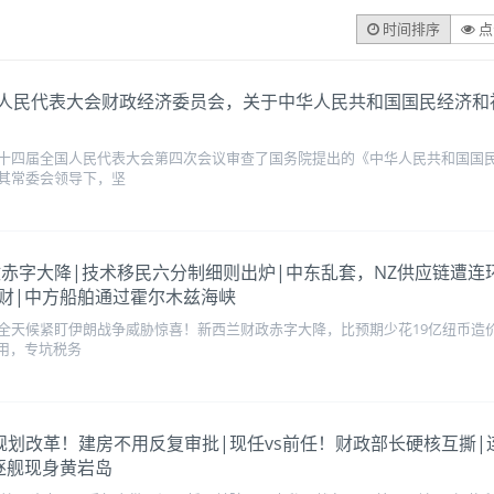
时间排序
点
国人民代表大会财政经济委员会，关于中华人民共和国国民经济
十四届全国人民代表大会第四次会议审查了国务院提出的《中华人民共和国国
其常委会领导下，坚
兰财政赤字大降|技术移民六分制细则出炉|中东乱套，NZ供应链遭连环
财|中方船舶通过霍尔木兹海峡
全天候紧盯伊朗战争威胁惊喜！新西兰财政赤字大降，比预期少花19亿纽币造价
用，专坑税务
0年最大规划改革！建房不用反复审批|现任vs前任！财政部长硬核互
逐舰现身黄岩岛