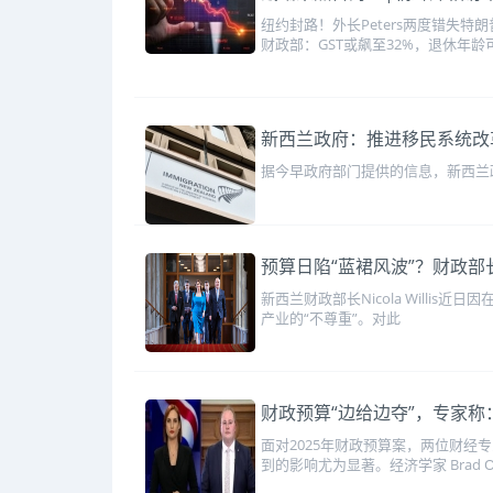
纽约封路！外长Peters两度错失
财政部：GST或飙至32%，退休年龄
新西兰政府：推进移民系统改
据今早政府部门提供的信息，新西兰
预算日陷“蓝裙风波”？财政
新西兰财政部长Nicola Willi
产业的“不尊重”。对此
财政预算“边给边夺”，专家
面对2025年财政预算案，两位财
到的影响尤为显著。经济学家 Brad O