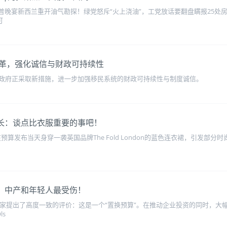
特朗普晚宴新西兰重开油气勘探！绿党怒斥“火上浇油”，工党放话要翻盘瞒报25处
可
革，强化诚信与财政可持续性
政府正采取新措施，进一步加强移民系统的财政可持续性与制度诚信。
部长：谈点比衣服重要的事吧！
s近日因在预算发布当天身穿一袭英国品牌The Fold London的蓝色连衣裙，
称：中产和年轻人最受伤！
经专家提出了高度一致的评价：这是一个“置换预算”。在推动企业投资的同时，
ls