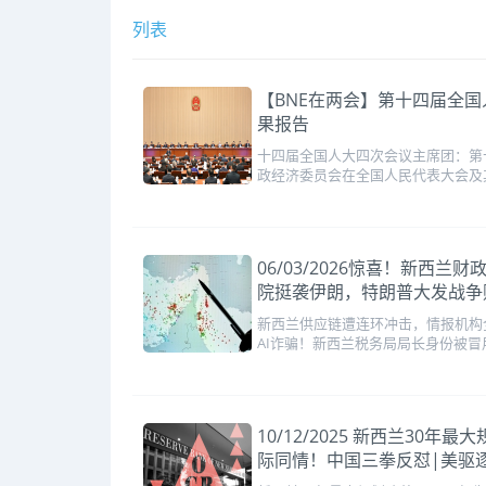
列表
【BNE在两会】第十四届全
果报告
十四届全国人大四次会议主席团：第
政经济委员会在全国人民代表大会及
06/03/2026惊喜！新西
院挺袭伊朗，特朗普大发战争
新西兰供应链遭连环冲击，情报机构
AI诈骗！新西兰税务局局长身份被冒
10/12/2025 新西兰3
际同情！中国三拳反怼|美驱