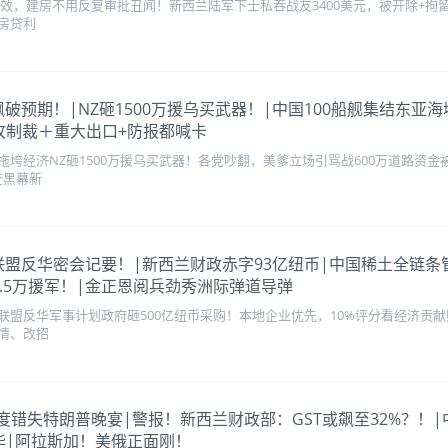
年生效，建房不用反复审批丑闻！新西兰陆军下士私吞战友3400美元，被开除+
房贷利
政赤字飙破预期！|NZ砸1500万援乌买武器！|中国100船舰集结
攻制裁＋重大出口+防报都喊卡
垮经济NZ砸1500万援乌买武器！各党吵翻，美爹立场引骂战600万道路资
查黑幕新
现五眼联盟反华密会记要！|新西兰财政赤字93亿纽币|中国稀土全链
.5万援军！|金正恩阅兵劲秀洲际弹道导弹
盟反华军事计划政府砸500亿纽币采购！本地企业优先，10%评分看经济贡献财
情、改招
Peters两度错失特朗普晚宴|警报！新西兰财政部：GST或飙至32
华|阿拉斯加！美俄正面刚！