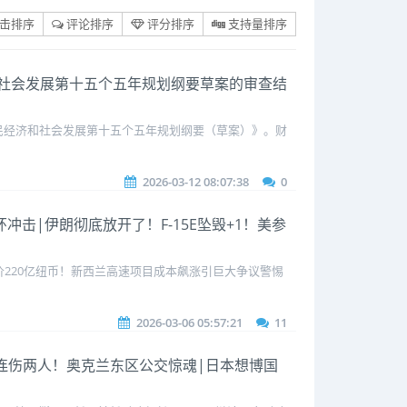
击排序
评论排序
评分排序
支持量排序
和社会发展第十五个五年规划纲要草案的审查结
民经济和社会发展第十五个五年规划纲要（草案）》。财
2026-03-12 08:07:38
0
冲击|伊朗彻底放开了！F-15E坠毁+1！美参
220亿纽币！新西兰高速项目成本飙涨引巨大争议警惕
2026-03-06 05:57:21
11
撕|连伤两人！奥克兰东区公交惊魂|日本想博国