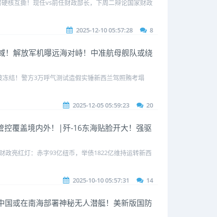
拘留硬核互撕！现任vs前任财政部长，下周二辩论国家财政
2025-12-10 05:57:28
8
东亚海域！解放军机曝远海对峙！中准航母舰队或绕
金被冻结！警方3万呼气测试造假实锤新西兰驾照贿考塌
2025-12-05 05:59:23
20
条管控覆盖境内外！|歼-16东海贴脸开大！强驱
政亮红灯：赤字93亿纽币，举债1822亿维持运转新西
2025-10-10 05:57:31
14
%？！|中国或在南海部署神秘无人潜艇！美新版国防