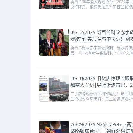
新西兰30年最大规划改革！2029
央行降息，银行反加息？新西兰长期
05/12/2025 新西兰财
澳航行|美加强与中协调！网
新西兰财政赤字飙破预期！税收暴跌拖
房！322人重考半数挂科，SFO介入
10/10/2025 旧货店惊
加拿大军机|导弹挺进古巴，2
二手店惊现新西兰机密笔记！曝五眼联
兰枪械安全局黑料：员工被逼遮婚外
26/09/2025 NZ外长
战略聚焦台海！|朝鲜外相访