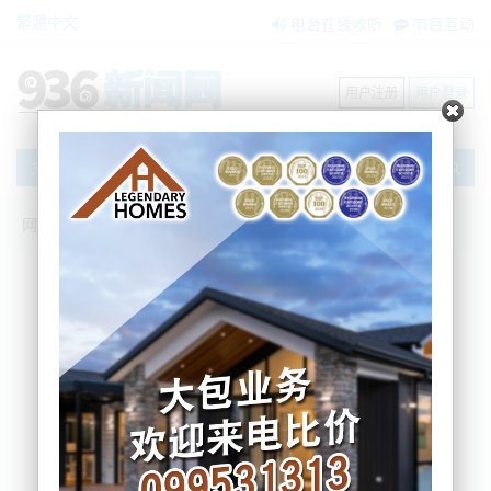
繁體中文
电台在线收听
节目互动
用户注册
用户登录
文章
网站首页
搜索
条件筛选
栏目分类
不限
新闻资讯
节目互动
商家黄页
内容搜索
搜索