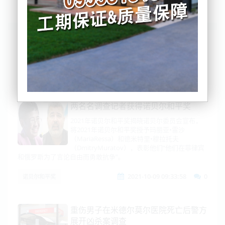
列表
时间排序
点击排序
评论排序
评分排序
支持量排序
两名名调查记者获得诺贝尔和平奖
2021年诺贝尔和平奖揭晓诺贝尔委员会宣布，
将2021年诺贝尔和平奖授予玛丽亚•雷沙
（MariaRessa）和德米特里•穆拉托夫
（DmitryMuratov），表彰他们“他们在菲律宾
和俄罗斯为了言论自由而勇敢抗争”。
2021-10-09 09:33:58
0
诺贝尔和平奖
重伤男子在米德尔莫尔医院死亡后警方
展开凶杀案调查