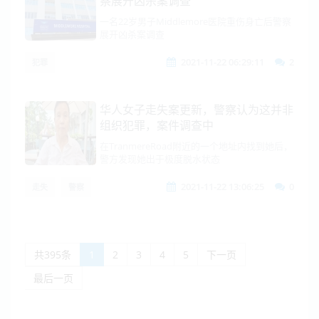
察展开凶杀案调查
一名22岁男子Middlemore医院重伤身亡后警察
展开凶杀案调查
2021-11-22 06:29:11
2
犯罪
华人女子走失案更新，警察认为这并非
组织犯罪，案件调查中
在TranmereRoad附近的一个地址内找到她后，
警方发现她出于极度脱水状态
2021-11-22 13:06:25
0
走失
警察
共395条
1
2
3
4
5
下一页
最后一页