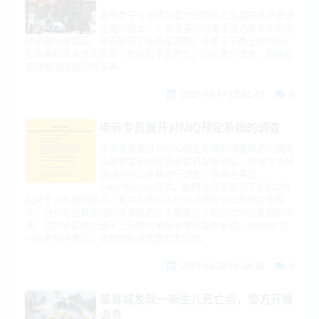
重伤男子在米德尔莫尔医院死亡后展开凶杀案调
查周六晚上，一名受重伤的男子抵达奥克兰的米
德尔莫尔医院后，警方展开了凶杀案调查。该男子于晚上8时30分
左右乘私家车抵达医院，抵达后不久死亡。正在进行调查，包括检
查他被送往医院的车辆。
2021-10-17 12:45:47
0
申诉专员展开对MIQ预定系统的调查
申诉专员展开对MIQ预定系统的调查新西兰隔离
设施预定系统在受到数百起投诉后，申诉专员将
启动对MIQ系统进行调查。首席监察员
PeterBoshier证实，他的办公室收到了大约200
起关于该系统的投诉，其中大多与人们无法获得MIQ的预定券有
关。分布在世界各地的许多新西兰人都表达了他们对MIQ系统的不
满，因为该系统让成千上万的人争夺非常有限的名额。Boshier在
一份声明中表示，收到的投诉大致分为四类。
2021-10-20 16:34:38
0
基督城发现一新生儿死亡后，警方开展
调查