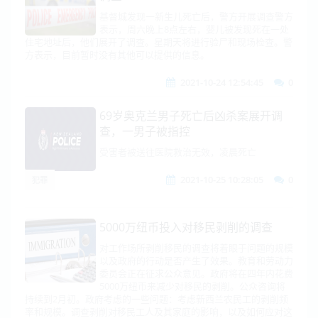
基督城发现一新生儿死亡后，警方开展调查警方
表示，周六晚上8点左右，婴儿被发现死在一处
住宅地址后，他们展开了调查。星期天将进行验尸和现场检查。警
方表示，目前暂时没有其他可以提供的信息。
2021-10-24 12:54:45
0
69岁奥克兰男子死亡后凶杀案展开调
查，一男子被指控
受害者被送往医院救治无效，凌晨死亡
2021-10-25 10:28:05
0
犯罪
5000万纽币投入对移民剥削的调查
对工作场所剥削移民的调查将着眼于问题的规模
以及政府的行动是否产生了效果。教育和劳动力
委员会正在征求公众意见。政府将在四年内花费
5000万纽币来减少对移民的剥削。公众咨询将
持续到2月初。政府考虑的一些问题：考虑新西兰农民工的剥削频
率和规模。调查剥削对移民工人及其家庭的影响，以及如何应对这