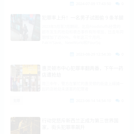
2024-07-09 17:43:50
0
犯罪率上升！一名男子试图偷 9 条羊腿
2023年5月至7月期间，北岛Foodstuffs经营的
超市发生的抢劫和袭击事件有所增加，比去年同
期增加了近60%。今年这三个月内，
Pak'n'Save、NewWorld和FourSq
2023-08-29 12:54:30
0
惠灵顿市中心犯罪率翻两番，下午一药
店遭抢劫
周三中午，警方在繁忙的惠灵顿的街道上缉捕一
起药店抢劫未遂案的犯罪者
2023-06-14 14:54:10
0
犯罪
行动党怒斥新西兰正成为第三世界国
家，街头犯罪率飙升