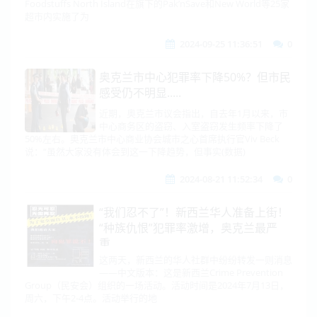
Foodstuffs North Island在旗下的Pak’nSave和New World等25家
超市内实施了为
2024-09-25 11:36:51
0
奥克兰市中心犯罪率下降50%？但市民
感受仍不明显.....
近期，奥克兰市议会指出，自去年1月以来，市
中心商务区的盗窃、入室盗窃发生频率下降了
50%左右。奥克兰市中心商业协会城市之心首席执行官Viv Beck
说：“虽然大家没有体会到这一下降趋势，但事实(数据)
2024-08-21 11:52:34
0
“我们忍不了”！新西兰华人准备上街！
“种族仇恨”犯罪率激增，奥克兰最严
重.....
这两天，新西兰的华人社群中纷纷转发一则消息
——中文版本：这是新西兰Crime Prevention
Group（民安会）组织的一场活动。活动时间是2024年7月13日，
周六，下午2-4点。活动举行的地