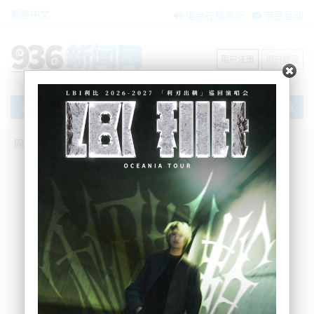
繁體中文
电台在线收听
节目互动
用户注册
用户登录
文章
网站首页
新闻资讯
搜索
条件筛选
栏目分类
不限
大洋洲新闻
国际要闻
BNE在两会
内容搜索
搜索