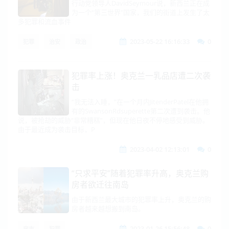
行动党领导人DavidSeymour说，新西兰正在成
为一个“第三世界”国家，我们的街道上发生了太
多犯罪和流血事件
2023-05-22 16:16:33
0
犯罪
治安
政治
犯罪率上涨！奥克兰一乳品店遭二次袭
击
“我无法入睡，”在一个月内JitenderPatel在他拥
有的SwansonRdsuperette第二次遭到袭击。他
说，被抢劫的威胁“非常糟糕”，但现在他日夜不停地感受到威胁。
由于最近成为袭击目标，P
2023-04-02 12:13:01
0
“只求平安”随着犯罪率升高，奥克兰购
房者欲迁往南岛
由于新西兰最大城市的犯罪率上升，奥克兰的购
房者越来越想搬到南岛。
2023-01-26 15:56:48
0
房市
犯罪