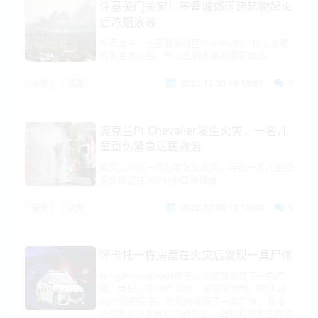
注意关门关窗！基督城郊区建筑物起火
后浓烟滚滚
今天上午，在基督城郊区Hornby的一栋工业建
筑发生大火后，可以看到大量的烟雾飘过。
2022-12-30 10:50:07
0
火灾
消防
奥克兰Pt Chevalier发生火灾，一名儿
童重伤紧急送医救治
奥克兰中区一所住宅发生火灾，导致一名儿童受
重伤被送往Starship医院救治
2022-12-06 13:10:08
0
安全
火灾
怀卡托一栋房屋在火灾后发现一具尸体
在Ngāruawāhia的房屋火灾现场发现了一具尸
体。周日上午10点40分，紧急服务部门被叫到
Sims街的房子。在现场发现了一具尸体，救援
人员到达之前他们已经死亡。消防和警方正在调