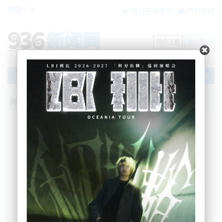
繁體中文
电台在线收听
节目互动
用户注册
用户登录
文章
网站首页
搜索
条件筛选
栏目分类
不限
新闻资讯
节目互动
商家黄页
内容搜索
搜索