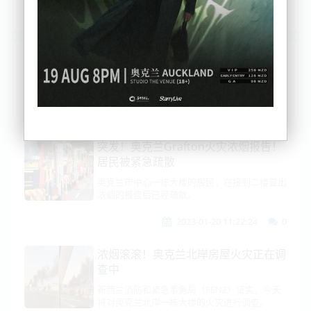
列表
时间排序
点击排序
评论排序
评分排序
支持量排序
突发！奥克兰Grafton火灾浓烟报告！
居民被紧急疏散
奥克兰市中心一栋大楼的居民，在接到二楼冒出
浓烟的报告后已经疏散。
2023-01-20 11:22:24
0
浓烟滚滚！奥克兰北岸房屋火灾正在调
查中
新西兰消防和紧急事务局（FENZ）证实，今天
将对奥克兰北岸一栋大楼的火灾进行调查。