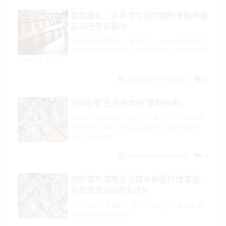
苦苦挣扎：许多学生因贷款和津贴申请
延迟而受到影响
据最新的数据显示，新西兰StudyLink处理的学
生贷款和津贴申请比去年有所增加，但仍有数千
份申请未完成。
2025-04-11 09:38:57
0
350纽币”生活费津贴“领取指南！
年收入7万纽币以下新西兰人将在三个月内获得
350纽币的津贴。那么如何能够得到这份津贴
呢？内附详情。
2022-06-02 09:36:39
0
政府宣布减免生活成本和医疗改革金，
补助家庭350纽币过冬
作为2022年预算的一部分，政府宣布减免生活
成本和医疗改革资金