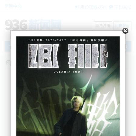
繁體中文
电台在线收听
节目互动
用户注册
用户登录
文章
网站首页
搜索
条件筛选
栏目分类
不限
新闻资讯
节目互动
商家黄页
内容搜索
搜索