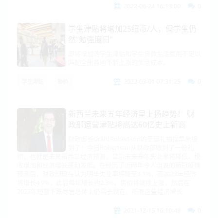
2022-06-24 16:13:00
0
学生津贴将增加25纽币/人，但学生仍
然“勉强度日”
即将增加的学生津贴和学生贷款生活费用不足以
匹配全国各地不断上涨的生活成本。
2022-03-01 07:31:25
0
学生津贴
物价
新西兰未来五年经济呈上扬趋势！ 财
政部运营津贴将高达60亿史上新高
财政部长GrantRobertson的圣诞礼物提早来报
到了！今日Robertson从财政部收到了一份礼
物，也就是未来新西兰经济预测，显示未来五年失业率将降低、税
收增加和经济增长蓬勃发展。在经历了近两年令人沮丧的新冠疫情
预测后，财政部现在认为明年失业率将降至3.1%，而2023年经济
将增长4.9%，此后每年增长约2.3%。房价将继续上涨，然后在
2023年短暂下跌尽管总体上仍高于现在。所有这些经济增长
2021-12-15 16:10:49
0