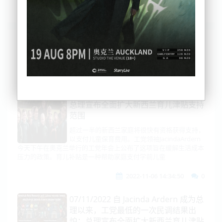
列表
时间排序
点击排序
评论排序
评分排序
支持量排序
总理宣布全面扩大新西兰育儿津贴支持
范围
超过一半的新西兰家庭将很快有资格获得支持，
以支付儿童保育费用。工党领袖JacindaArdern
今天下午在奥克兰举行的工党年会上公布了这项旨在缓解生活成本
压力的政策。育儿补贴是一种帮助家庭支付学前儿童
2022-11-06 14:34:50
0
07/11/2022 自 Jacinda Ardern 成为总
理以来，工党最低的一次民调结果出
炉；总理宣布全面扩大新西兰育儿津贴