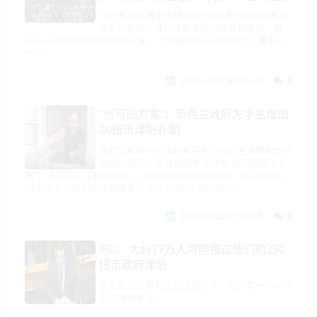
支持范围​；14万新西兰高中生将参加
14万新西兰高中生将参加NCEA考试总理宣布全
面扩大新西兰育儿津贴支持范围最新民调：自
NCEA考试...
JacindaArdern成为领导者以来，工党最低的一次新西兰人最关心
什么？
2022-11-07 06:25:49
0
“创可贴方案”：新西兰政府为学生增加
20纽币津贴补助
政府宣布将学生津贴和学生贷款的生活费用支付
增加20纽币，该计划被学生称为“创可贴解决方
案”。本周宣布了新的变化，以帮助减轻学生的负担。从4月开始，
24岁以下人群的生活贷款支付将从280纽币增加到300
2023-03-20 07:23:55
0
IRD：大约17万人可能错过他们的350
纽币政府津贴
税务局正在努力找到这部分人，预计其中11000
人很难联系上。