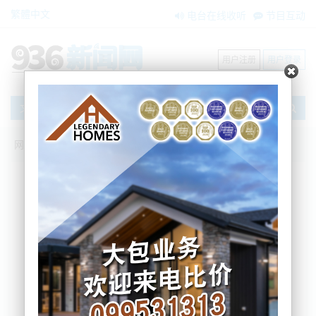
繁體中文
电台在线收听
节目互动
用户注册
用户登录
文章
网站首页
新闻资讯
大洋洲新闻
总理宣布全面扩大新西兰育儿津贴支持范
围
BNE
2022-11-06 14:34:50
工党领袖Jacinda Ardern今天下午在奥克兰举行的工
党年会上公布了这项旨在缓解生活成本压力的政策。
育儿补贴是一种帮助家庭支付学前儿童保育费用的款
项。自2010年以来，有资格获得该援助的收入门槛一
直没有改变。