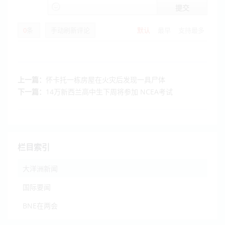
提交
0
条
手动刷新评论
默认
最早
支持最多
上一篇：
怀卡托一栋房屋在火灾后发现一具尸体
下一篇：
14万新西兰高中生下周将参加 NCEA考试
栏目索引
大洋洲新闻
国际要闻
BNE在两会