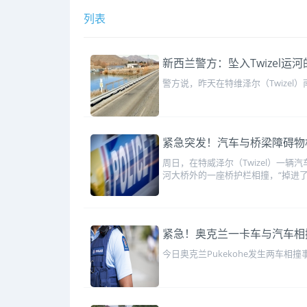
列表
新西兰警方：坠入Twizel运
警方说，昨天在特维泽尔（Twize
紧急突发！汽车与桥梁障碍物
周日，在特威泽尔（Twizel）一
河大桥外的一座桥护栏相撞，“掉进
紧急！奥克兰一卡车与汽车相
今日奥克兰Pukekohe发生两车相撞