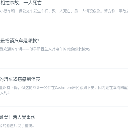
巴士相撞事故，一人死亡
辆小轿车和一辆公交车发生车祸，致一人死亡，另一人情况危急。警方称，事故发生在昨
年最畅销汽车是哪款？
年最受欢迎的车辆——似乎新西兰人对电车的兴趣越来越大。
的汽车盗窃感到沮丧
略有下降，但这仍然让一名住在Cashmere居民感到不安，因为她在本周四
大约4
下悬崖！两人受重伤
陡峭的悬崖后受了重伤。