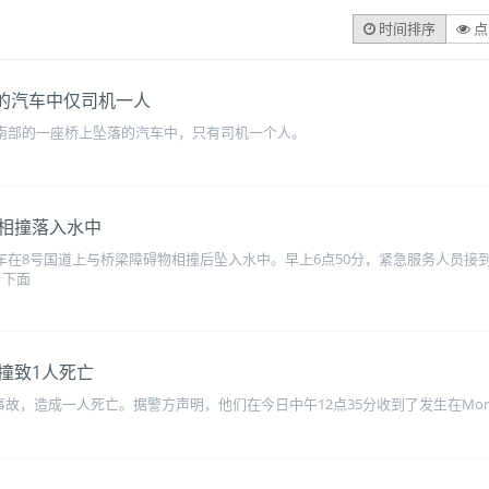
时间排序
点
河的汽车中仅司机一人
l）南部的一座桥上坠落的汽车中，只有司机一个人。
相撞落入水中
辆汽车在8号国道上与桥梁障碍物相撞后坠入水中。早上6点50分，紧急服务人员接
了下面
撞致1人死亡
事故，造成一人死亡。据警方声明，他们在今日中午12点35分收到了发生在Morgan