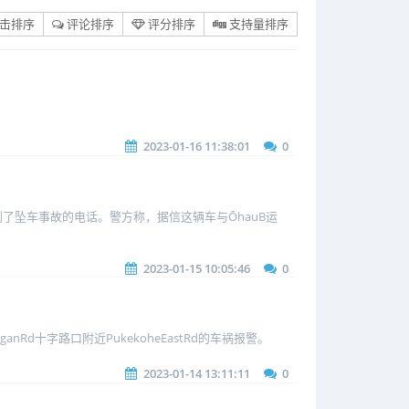
击排序
评论排序
评分排序
支持量排序
2023-01-16 11:38:01
0
到了坠车事故的电话。警方称，据信这辆车与ŌhauB运
2023-01-15 10:05:46
0
Rd十字路口附近PukekoheEastRd的车祸报警。
2023-01-14 13:11:11
0