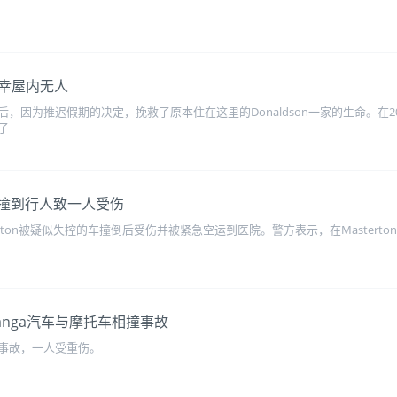
幸屋内无人
因为推迟假期的决定，挽救了原本住在这里的Donaldson一家的生命。在20
了
on撞到行人致一人受伤
rton被疑似失控的车撞倒后受伤并被紧急空运到医院。警方表示，在Masterto
anga汽车与摩托车相撞事故
事故，一人受重伤。