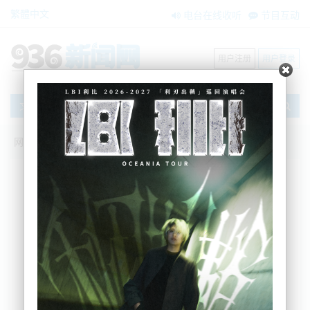
繁體中文
电台在线收听
节目互动
用户注册
用户登录
文章
网站首页
新闻资讯
大洋洲新闻
深夜 奥克兰东区汽车撞上红绿灯 4人送医
BNE
2022-06-25 12:46:26
周五深夜，在奥克兰East Tamaki 的一个十字路口，
一辆汽车撞上了一个交通信号灯，四人被送进医院。