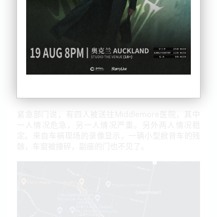
警方表示，周五晚上11点46分，在East Tamaki的
Allens Rd上发生了单车事故。
紧急部门说，有四人被送往Middlemore医院，其中
一人情况危急，另一人情况严重。另外两人情况稳
定。来自车祸现场的录像显示，一辆小型掀背车的残
骸，车窗被撞碎，副座的门也不见了
。