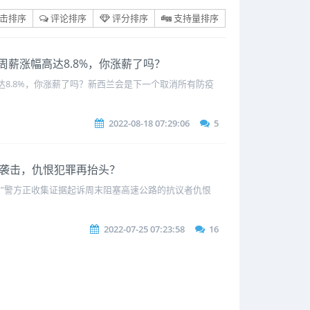
击排序
评论排序
评分排序
支持量排序
年周薪涨幅高达8.8%，你涨薪了吗？
达8.8%，你涨薪了吗？新西兰会是下一个取消所有防疫
2022-08-18 07:29:06
5
口被袭击，仇恨犯罪再抬头？
能！”警方正收集证据起诉周末阻塞高速公路的抗议者仇恨
2022-07-25 07:23:58
16