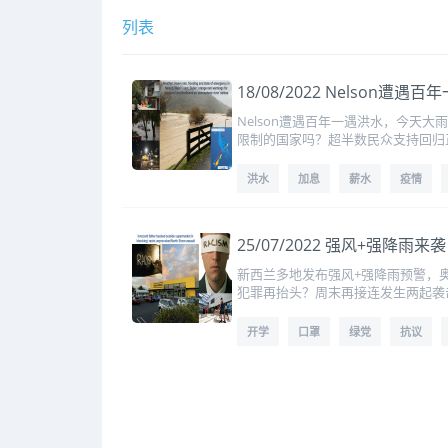
列表
18/08/2022 Nels
Nelson遭遇百年一遇洪水，今天
限制的国家吗？超半数民众支持回归
洪水
加息
薪水
疫情
25/07/2022 强风+
新西兰多地发布强风+强降雨预警，奥
犯罪再抬头？周末再接连发生两起袭
开学
口罩
绿党
抗议