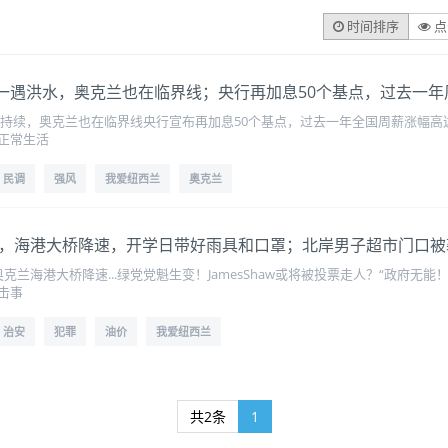
时间排序
点
on遭遇百年一遇洪水，奥克兰也在临界线；央行再加息50个基点，过去一
大雨持续，奥克兰也在临界线央行宣布再加息50个基点，过去一年全国周薪涨幅高
正常生活
民调
强风
我爱纽西兰
奥克兰
强降雨来袭，海港大桥降速，开学日带好雨具和口罩；北岸男子超市门
克兰海港大桥降速...绿党党魁生变！JamesShaw或将被投票走人？“政府无
击事
治安
犯罪
油价
我爱纽西兰
共2条
1