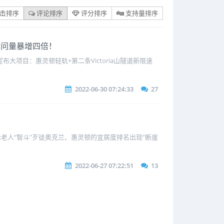
击排序
评论排序
评分排序
支持量排序
国访问量暴增四倍！
布大项目：惠灵顿轻轨+第二条Victoria山隧道新限速
2022-06-30 07:24:33
27
老人“智斗”歹徒奥克兰、惠灵顿的宜居度排名出现“断崖
2022-06-27 07:22:51
13