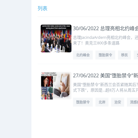
列表
30/06/2022 总理亮相
总理JacindaArdern亮相北约
来了！奥克兰800多条道路
北约峰会
堕胎禁令
移民
27/06/2022 美国“堕胎
美国“堕胎禁令”新西兰会否紧随其后
式下跌”，原因是...超8万人将从周五
堕胎禁令
北岸
治安
流感