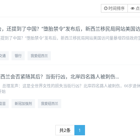
时间排序
点
北约峰会，还提到了中国？“堕胎禁令”发布后，新西兰移民局网站美
峰会，还提到了中国？“堕胎禁令”发布后，新西兰移民局网站美国访问量暴增四倍政府宣
交通
银行
我爱纽西兰
禁令”新西兰会否紧随其后？当街行凶，北岸四名路人被刺伤...
？总理发声：这是全世界女性的损失当街行凶？北岸四名路人被刺伤，66岁退休
开始
疫苗
新冠加强剂
我爱纽西兰
共2条
1