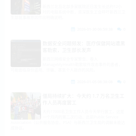
新西兰北岛北部多家医院近日发生长达约12小
时的电脑系统中断，资深医生工会呼吁新西兰卫
生部就事故原因作出明确说明。
2026-01-30 06:59:38
0
数据安全问题频发：医疗保健网站遭黑
客勒索，卫生部长发声
新西兰网络安全专家警告，卷入
ManageMyHealth勒索软件攻击事件的患者，
可能面临身份盗用、诈骗，甚至个人敲诈的风险。
2026-01-05 08:38:08
0
僵局持续扩大：今天约 1.7 万名卫生工
作人员再度罢工
大约17000名卫生工作人员今天举行罢工，这是
一个月内的第二次行动，此前Public Service
Association（公共服务协会，PSA）与新西兰卫生局的调解未能达
成协议。