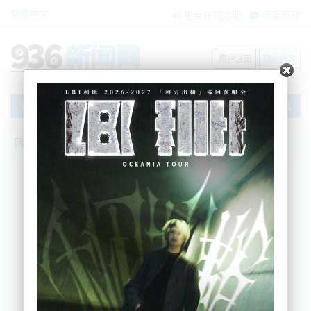
繁體中文
电台在线收听
节目互动
用户注册
用户登录
文章
网站首页
新闻资讯
大洋洲新闻
接种疫苗！卫生部表示新冠病毒感染潮将
持续到圣诞假期
AM936
2023-12-13 13:56:41
因为新的一轮新冠病毒感染潮可能会在圣诞期间发
生，新西兰卫生部紧急呼吁任何感觉自己有风险感染
新冠病毒的人在圣诞节前预订新冠疫苗的加强针。
据卫生官员表示，在过去几周，新冠肺炎的住院人数