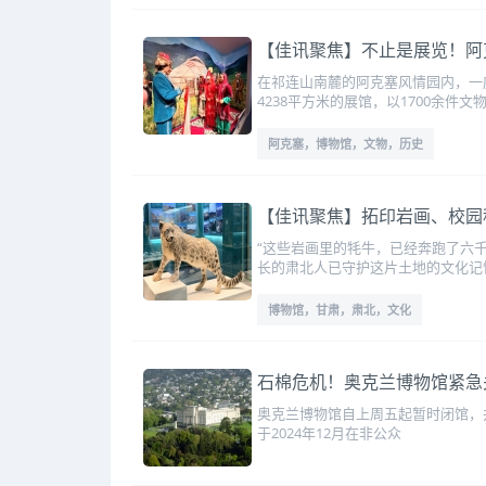
【佳讯聚焦】不止是展览！阿
在祁连山南麓的阿克塞风情园内，一
4238平方米的展馆，以1700余件
阿克塞，博物馆，文物，历史
【佳讯聚焦】拓印岩画、校园
“这些岩画里的牦牛，已经奔跑了六
长的肃北人已守护这片土地的文化记
博物馆，甘肃，肃北，文化
石棉危机！奥克兰博物馆紧急
奥克兰博物馆自上周五起暂时闭馆，并可
于2024年12月在非公众