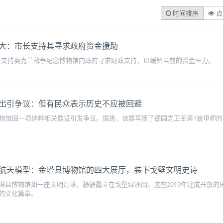
时间排序
点
大：市长支持其寻求政府资金援助
开表示，支持奥克兰战争纪念博物馆向政府寻求财政支持，以缓解当前的资金压力。
出引争议：但有民众表示历史不应被回避
ilitary博物馆因一项纳粹相关展览引发争议。据悉，该展再现了德国党卫军第1
航天模型：金塔县博物馆的四大展厅，装下戈壁文明史诗
县博物馆如一座文明灯塔，静静矗立在戈壁绿洲间。这座2019年建成开放的国
的文化篇章。