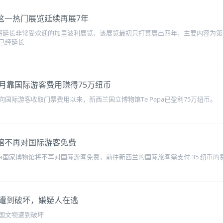
馆这一热门展览延续再展7年
物馆将延长非常受欢迎的加里波利展览，该展览最初只打算展出四年，主要内容为第
已经延长
月靠国际游客费用赚得75万纽币
国际游客收取门票费用以来，新西兰国立博物馆Te Papa已盈利75万纽币。
物馆不再对国际游客免费
apa国家博物馆将不再对国际游客免费，前往新西兰的国际旅客需支付 35 纽币
遭到破坏，嫌疑人在逃
国文物遭到破坏