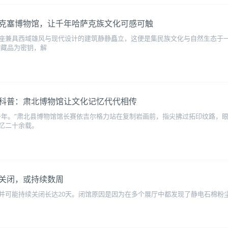
克塞博物馆，让千年哈萨克族文化可感可触
座兼具西域雄风与现代设计的建筑静静矗立，这便是集民族文化与自然生态于
文物藏品为密钥，解
科普：肃北博物馆让文化记忆代代相传
千年。”肃北县博物馆馆长赛依吉尔格力站在复制岩画前，指尖拂过拓印纹路，眼
忆二十余载。
关闭，或持续数周
能持续关闭长达20天。闭馆原因是因为在多个展厅中都发现了静电石棉粉尘（friabl