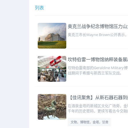
列表
奥克兰战争纪念博物馆压力山
奥克兰市长Wayne Brown公
坎特伯雷一博物馆纳粹装备展
坎特伯雷南部的Geraldine M
战期间于希腊与新西兰军队交战。
【佳讯聚焦】从新石器石器到
在酒泉金塔的新城区文化广场旁，金塔
千年的历史密码，更续写着古今交融
文物，博物馆，金塔，甘肃