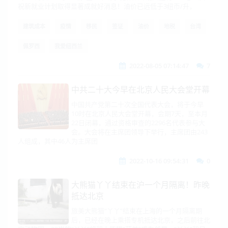
祝新就业计划取得显著成就好消息！油价已远低于3纽币/升，
建筑成本
疫情
移民
签证
油价
地税
台湾
佩罗西
我爱纽西兰
2022-08-05 07:14:47
7
中共二十大今早在北京人民大会堂开幕
中国共产党第二十次全国代表大会，将于今早
10时在北京人民大会堂开幕，会期7天，至本月
22日闭幕，通过资格审查的2296名代表参与大
会。大会将在主席团领导下举行，主席团由243
人组成，其中46人为主席团
2022-10-16 09:54:31
0
大熊猫丫丫结束在沪一个月隔离！昨晚
抵达北京
旅美大熊猫“丫丫”结束在上海的一个月隔离期
后，已经在晚上乘搭专机抵达北京，之后前往北