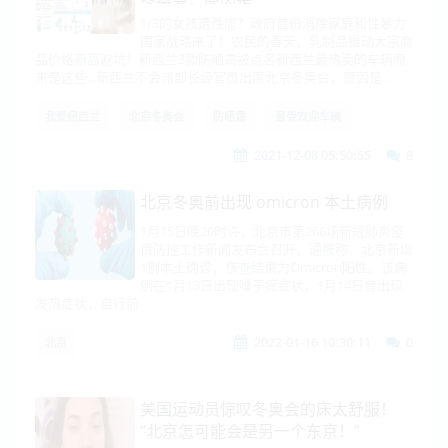
冬奥会，原因是...
1/3的女孩遭性虐？政府首份消除家庭和性暴力
国家战略来了！农民的春天，乳制品推动大宗商
品价格新高避坑！新西兰3款防晒霜被点名新西兰最热卖的车辆原
来是这些...新西兰不会派部长级官员出席北京冬奥会，原因是...
我爱纽西兰
北京冬奥会
防晒霜
最受欢迎车辆
2021-12-08 05:50:55
8
北京冬奥前出现 omicron 本土病例
1月15日晚20时许，北京市第266场新冠肺炎疫
情防控工作新闻发布会召开，通报称，北京新增
1例本土确诊，核查结果为Omicron阳性。该病
例在1月13日出现嗓子痒症状，1月14日曾出现
发热症状，自行前
2022-01-16 10:30:11
0
北京
美国运动员惊叹冬奥会的床太舒服！
“北京怎可能会是另一个东京！”