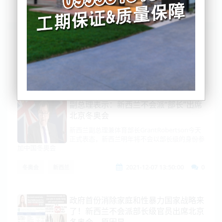
列表
时间排序
点击排序
评论排序
评分排序
支持量排序
副总理表示：新西兰不会派“部长”出席
北京冬奥会
新西兰副总理兼体育部长GrantRobertson今天
正式表态，新西兰明年将不会以部长级的身份参
加中国冬奥会
2021-12-07 13:50:00
0
冬奥会
新西兰
政府首份消除家庭和性暴力国家战略来
了！新西兰不会派部长级官员出席北京