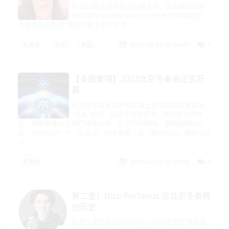
在2022年北京冬奥会开幕之前，来自美国的雪
橇运动员SummerBritcher想让全世界都知道，
北京奥运村的床“简直不属于这个世界”。
2022-01-31 09:34:47
0
冬奥会
北京
美国
【多图集锦】2022北京冬奥会正式开
幕
北京冬季奥运会开幕式晚上在中国国家体育场
“鸟巢”举行，国家主席习近平、俄罗斯总理普
京，国际奥委会主席巴赫等出席。在举行升国旗、奏唱国歌仪式
后，现场出现一个「冰立方」的大屏幕，以「激光刻刀」雕刻过往
23
2022-02-05 08:28:09
0
冬奥会
第二金！Nico Porteous 在北京冬奥再
创历史
新西兰滑雪运动员NicoPorteous克服严寒和强