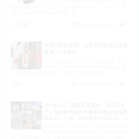
风，在北京冬奥自由式滑雪U形池场地技巧决赛
中赢得金牌。新西兰自由式滑雪小将NicoPorteous，年仅16岁时
就在2018年平昌冬奥会夺得铜牌，成
2022-02-19 15:13:03
0
北京冬奥
所罗门群岛总理：与北京的安全协议是
被“疯子”泄露的
所罗门群岛总理MannassehSogavare说，北京
和霍尼亚拉之间的安全协议草案的泄露是由"疯
子和外国政权的代理人"所为，指责其"不考虑保密性"。
2022-03-29 14:08:07
0
政治
05/08/2022 建筑成本飙升，政府出手
了，商务委员会初步报告的建议剑指竞
争不足；北京：反制措施坚决有力；白
宫游说参议院，冀叫停台湾政策法 ​
建筑成本飙升，政府出手了，商务委员会初步报
告的建议剑指竞争不足认证雇主工签迎灾难性开
局？4周仅处理了“一份”签证申请学徒补贴计划大胜利？！总理庆