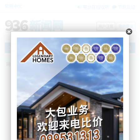
繁體中文
电台在线收听
节目互动
用户注册
用户登录
文章
网站首页
搜索
条件筛选
栏目分类
不限
新闻资讯
节目互动
商家黄页
内容搜索
搜索