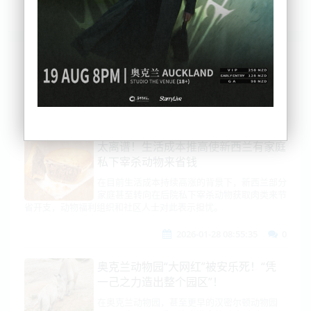
列表
时间排序
点击排序
评论排序
评分排序
支持量排序
太离谱！生活成本推高使新西兰有家庭
私下宰杀动物来省钱
在目前生活成本持续高涨的背景下，新西兰部分
家庭甚至转向在后院私下宰杀动物获取肉类来节
省开支，动物福利组织和社区人士对此表示担忧。
2026-01-28 08:55:35
0
奥克兰动物园“大网红”被安乐死！“凭
一己之力造出整个园区”！
在奥克兰动物园，甚至更早的汉密尔顿动物园