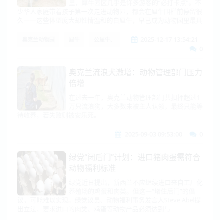
里，犀牛园区几乎是许多游客的“必打卡点”。不
少华人家庭带着孩子第一次走进动物园，都会在犀牛围栏前停留很
久——这些体型庞大却性情温和的白犀牛，早已成为动物园里最具
2025-12-17 13:54:21
奥克兰动物园
犀牛
公犀牛、
0
奥克兰流浪犬激增：动物管理部门压力
倍增
在过去一年，奥克兰动物管理部门共扣押超过1
万只流浪狗，大多数未被主人认领，最终只能等
待收养，若失败则被安乐死。
2025-09-03 09:53:00
0
绿党“闭后门”计划：进口猪肉蛋需符合
动物福利标准
绿党近日提出，新西兰不应继续进口来自工厂化
养殖场的鸡蛋和肉类。但这一“堵住后门”的倡
议，可能难以实现。绿党议员、动物福利事务发言人Steve Abel提
出立法，要求进口的肉类、鸡蛋等动物产品必须达到与