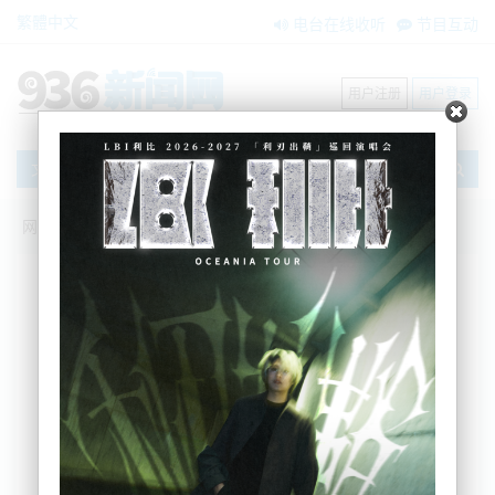
繁體中文
电台在线收听
节目互动
用户注册
用户登录
文章
网站首页
搜索
条件筛选
栏目分类
不限
新闻资讯
节目互动
商家黄页
内容搜索
搜索