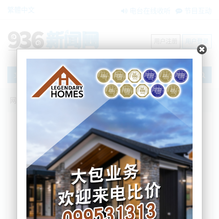
繁體中文
电台在线收听
节目互动
用户注册
用户登录
文章
网站首页
搜索
条件筛选
栏目分类
不限
新闻资讯
节目互动
商家黄页
内容搜索
搜索