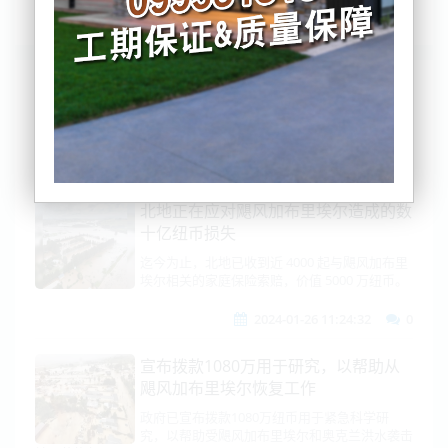
列表
时间排序
点击排序
评论排序
评分排序
支持量排序
北地正在应对飓风加布里埃尔造成的数
十亿纽币损失
迄今为止，北地已收到近 4000 起与飓风加布里
埃尔相关的家庭保险索赔，价值 5000 万纽币。
2024-01-26 11:24:32
0
宣布拨款1080万用于研究，以帮助从
飓风加布里埃尔恢复工作
政府已宣布拨款1080万纽币用于紧急科学研
究，以帮助受飓风加布里埃尔和奥克兰洪水袭击