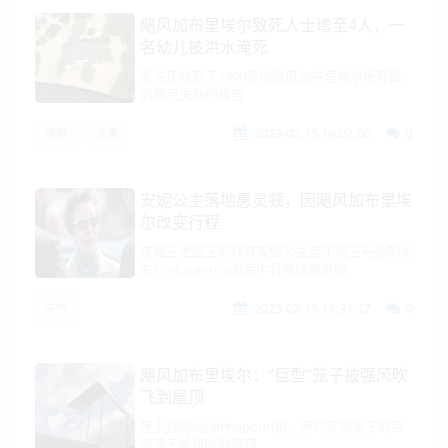
飓风加布里埃尔致死人士增至4人，一
名幼儿被洪水淹死
警方还收到了1400多份飓风加布里埃尔所导致
的居民失联的报告
2023-02-15 16:07:00
0
自然
灾害
安妮公主落地惠灵顿，因飓风加布里埃
尔改变行程
查理三世国王的妹妹安妮公主定于周三与她的丈
夫TimLaurence海军中将抵达惠灵顿
2023-02-15 13:37:27
0
天气
飓风加布里埃尔：“巨型”笼子被强风吹
飞到屋顶
怀卡托的Ngāhinapouri镇，两只宠物兔子的巨
型笼子被风吹到屋顶