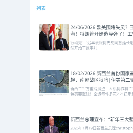
列表
24/06/2026 欧美围
海！特朗普开始造导弹了！工
行动党：“迟早说服优先党同意延长
然开始干这事儿
18/02/2026 新西兰
衅，南部战区狠呛|伊美第二
新西兰军方重磅展望：人机协作将主
包裹要涨钱！空运每件多花2.21纽
新西兰总理宣布：“新年三大
2026年1月19日新西兰总理christop