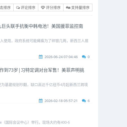
击排序
评论排序
评分排序
支持量排序
日本九巨头联手抗衡中韩电池！美国援菲监控南
投入使用，政府系统可能瘫痪为了碎银几两，新西兰人居
2026-06-24 07:04:46
0
工作到73岁|习特定调对台军售！美菲声明挑
为基建规划吵翻，缺口高达千亿纽币4月起新西兰跨境
2026-02-18 05:57:21
6
 Centre（国际会议中心）举行。现场大约有400-6