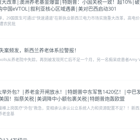
电力市场重大改革|澳洲养老基金爆雷|特朗普：小国关税一致！超10
中国eVTOL|叙利亚核心区域遇袭|美对巴西启动301
单，29国医生可通过“快速通道”在新执业新西兰电力市场实施重大改革，高电
，遭农民批
失案频发，新西兰养老体系拉警报！
 Nicholls从养老院中失踪，再到被发现死亡后不足一个月，另一名痴呆症患者Am
达标，大举外包？|养老金开闸放水！|特朗普中东军售1420亿！|
美国！拟祭关税|美调降中小额包裹关税|特朗普炮轰欧盟
接棒上岗医疗“外包”救急，变相承认承认公立系统人力和资源配置不足？！新西
养老金基