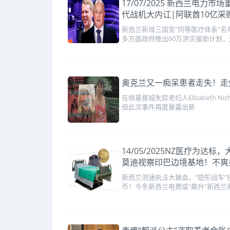
17/07/2025 新西兰
代战机大内讧|阿联酋10亿采购
新西兰新增三国至“同等医疗体系”名
多方面政府推出60万洪灾援助计划
奥克兰又一痴呆患者走失！走
在继基督城失踪老妇人Elisabeth
但此次事件再度暴露出新
14/05/2025NZ医疗为
莫迪视察印巴边境基地！不爽
新西兰测速执法大换血，“隐形战车”
币！今冬新西兰电费或“飙升”新西兰