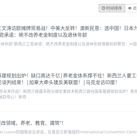
时间排序
点
堵失灵？王文涛访欧摊牌贸易战！中美大反转！澳新民意：选中国！
党承诺：绝不改养老金制度以及退休年龄
退休年龄”新西兰工党承诺：绝不改养老金制度以及退休年龄情报机构警告：AI
首份国家基建规划出炉！缺口高达千亿|养老金体系撑不住！新西兰人要
轮谈判结束！|加拿大牵头建反美联盟！|马克龙访印度！
导未来作战！新西兰披露多款尖端军事技术新西兰首份国家基建规划出炉！各党
币触目惊心！新西
整改领域，养老、教育、建筑”！
her Luxon的国情咨文讲话，在奥克兰新落成的International Convention