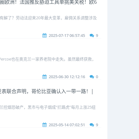
%|破圈欧洲！法国推反胁迫工具单挑美关税！欧6
价有解了？劳动法迎来20年最大变革，雇佣关系调整涉及
2025-07-17 06:57:45
9
y Vercoe也在奥克兰一家养老院中走失。虽然最终获救，
2025-06-30 12:12:16
0
中巴发表联合声明，哥伦比亚确认入一带一路！|
兰控烟恐破产，黑市与电子烟成“拦路虎”每月上涨25纽
2025-05-14 07:02:51
9