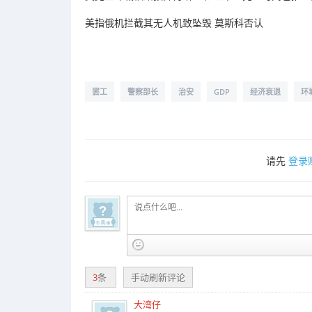
美指俄机拦截其无人机致坠毁 莫斯科否认
罢工
警察部长
治安
GDP
经济衰退
环
请先
登录
3
条
手动刷新评论
大湾仔