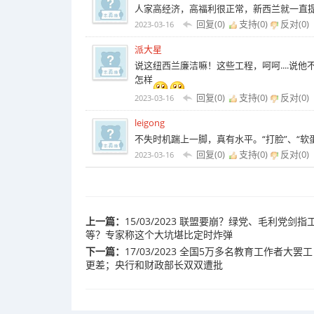
人家高经济，高福利很正常，新西兰就一直
回复(0)
支持(
0
)
反对(
0
)
2023-03-16
派大星
说这纽西兰廉洁嘛！这些工程，呵呵....说他
怎样
回复(0)
支持(
0
)
反对(
0
)
2023-03-16
leigong
不失时机踹上一脚，真有水平。“打脸”、“软
回复(0)
支持(
0
)
反对(
0
)
2023-03-16
上一篇：
15/03/2023 联盟要崩？绿党、毛利党
等？专家称这个大坑堪比定时炸弹
下一篇：
17/03/2023 全国5万多名教育工作者大
更差；央行和财政部长双双遭批