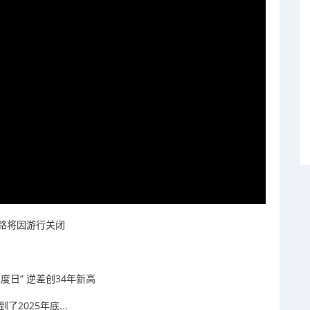
路将因游行关闭
度日” 逆差创34年新高
2025年底...