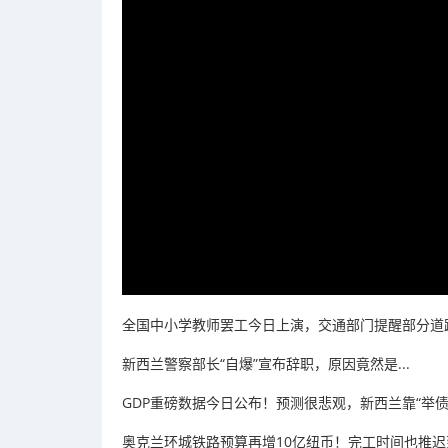
全国中小学教师罢工今日上演，交通部门提醒部分道
新西兰警察部长“自爆”宣布辞职，原因竟然是...
GDP重磅数据今日公布！预测很悲观，新西兰靠“举债
奥克兰环城铁路预算再增10亿纽币！完工时间也推迟到了