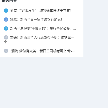
相关内容
奥克兰“好事发生”：城铁通车日终于官宣！
1
糟糕：新西兰又一家主流银行加息！
2
新西兰总理要“干票大的”：举行全民公投，...
3
重磅！新西兰华人代表发布声明：维护每一
4
个...
“润澳”梦做得太美！新西兰司机老哥上岗5...
5