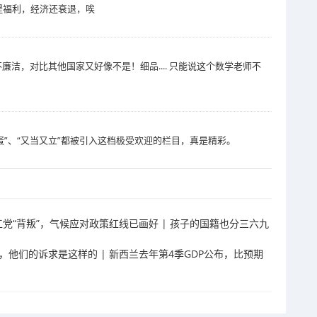
提福利，经济还衰退，唉
不廉洁，对比其他国家又好像不是！细品.... 只能说这个数学老师不
蛋”、“又当又立”都被引入这档极受欢迎的栏目，真是精彩。
剑指工党“背叛”，气候应对政策红线已画好 | 孩子的国籍也分三六九
罢工，他们的诉求是这样的 | 新西兰去年第4季GDP公布，比预期