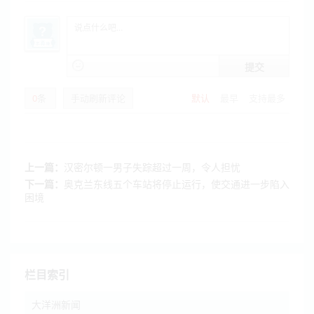
提交
0
条
手动刷新评论
默认
最早
支持最多
上一篇：
汉密尔顿一男子失踪超过一周，令人担忧
下一篇：
奥克兰东线五个车站将停止运行，使交通进一步陷入
困境
栏目索引
大洋洲新闻