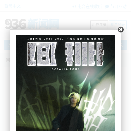
繁體中文
电台在线收听
节目互动
用户注册
用户登录
文章
网站首页
新闻资讯
大洋洲新闻
G20外长会议今天在印度举行俄乌冲突再成
为焦点
AM936
2023-03-02 14:29:32
二十国集团外长会议今天在印度首都新德里举行，预
料俄乌冲突继续成为焦点。