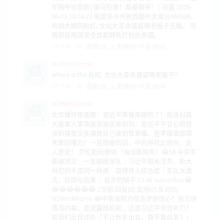
军购布拉莫斯|俄乌狂轰！斯基换将！| 吴蔓 2026-
06-03 10:14:23 呢度係中共新西蘭中文電台AM936，
有個大媽同粉紅, 文化大革命遺留嘅老猴子洗腦。 呢
個邪惡嘅國家全部都歸咎於對抗美國。
回复(0)
支持(
0
)
反对(
0
)
2个月前
NZWorkhorse
where is the 粉紅, 文化大革命遺留嘅老猴子?
回复(0)
支持(
0
)
反对(
0
)
2个月前
NZWorkhorse
北京爆炸性進展：習近平準備來硬的了！高速封路
大量軍人軍車進京被民衆拍到，習近平不甘心倒習
派抓捕張又俠導致自己被剝奪軍權，習準備靠部隊
來奪回權力！一旦開槍的話，中共將就此倒台、走
入歷史！ 劳伦斯玩推特（海派新闻秀）😂58 中央军
委被团灭：一支脑瘫军队｜习近平跟毛泽东、斯大
林犯的不是同一种病：冒牌伟人综合症｜军队大清
洗：前因与后果｜ 徒步的騎手 83.4k subscriber😂
😂😂😂😂😂😂 2天前 回复(0) 支持(0) 反对(0)
NZWorkhorse 😂中南海权力绞杀步步惊心！张又侠
落马内幕：是泄露核机密，还是习近平亲自补刀？
铁哥们反目成仇「不让你走出去，算不算政变？」