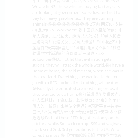
车主：苦不堪言 Akang Daily 6.37k subscribers😂
We are in NZ, those who are buying battery cars
are looking at government subsidies, and not to
pay for heavy gasoline tax. They are cunning
animals.😂😂😂😂😂😂😂😂😂 2天前 回复(0) 支持
(0) 反对(0) NZWorkhorse 😂中國進入至暗時刻：中
產大滅絕，底層互害，經濟已入死局！10萬人搶合
肥跑滴滴！官逼民反，戾氣大爆發！#中国经济#中
產返貧#失業潮#習近平#國進民退#民不聊生#社會
動盪#中共崩潰#经济衰退 老王論政 7.58k
subscriber😂Do not let that evil nation gets
strong, they will attack the whole world.😂I have a
DaMa at home, she told me that, when she was in
that evil land. Everything she wanted to do, must
go with a RED pocket, if not nothing will be done.
😂Exactly, the educated are most dangerous, if
they wanted to do harm.😂訂單爆滿卻準備破產？
把人當耗材？工資腰斬、軟性裁員：北京如何用14
億人的「貧窮」來補貼全世界？#习近平 #中共 #中
国 #共产党 #经济 #北京 #金融 #裁员 #劳动 老李講
政治😂Each of these RED dog official only on the
job for a while. So quick corrupt $$$ and vaginas,
quick send 2nd, 3rd generations to the US. Who
cares the mess.😂【中國經濟崩潰】中國學生憤怒