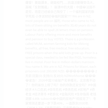
爆發！撕毀課本，砸毀校門……抗議活動聲勢浩大，
高喊「反對獨裁」！ 崩潰中的大國・中國😂法国不
是穷，而是已经被自己掏空了｜一个福利国家的数
学死局 小李说财经😂福利国家??? We are in NZ,
most people are on 福利, those who came to NZ,
lots of them sitting on benefits 30,40 years do not
even be able to spell 26 letters then on pension.
Labour Party offering more and more benefits
and pension to buy VOTES. There is a profession
called MUM, women farming kids for lifelong
benefits, all free, free medical, free education,
FREE prisons when the wild kids grow up. Poor is a
special class, needed to be fed like PIGS, homeless
live in motel. Poor live in million dollars mansion.
You name it. We are in NZ. Prisons for Maori, each
prisoners cost 200,000 NZD. 😂😂😂😂😂😂😂😂 2
天前 回复(0) 支持(0) 反对(0) NZWorkhorse 😂😂😂
😂紧急！2026中国10省破产名单曝光，北京救不动
了！你的省份上榜了吗？你的存款还安全吗？#中国
经济 #人口危机 #信任危机 #债务危机 #房地产 #养
老金 #经济寒冬 #老龄化 #金融风险 #生存指南 老钱
洞察 4.89k subscrib😂中国的房地产“彻底完了”：专
家预测还要进一步下跌40%，一直跌到2030年.
（2026.1.23) 《森哲深谈》 江森哲😂That is why