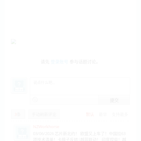
请先
登录账号
参与话题讨论。
提交
3
条
手动刷新评论
默认
最早
支持最多
NZWorkhorse
03/06/2026 芯片新北约！ 欧盟又上车了！中国拉63
项技术清单！卡脖子反转|越菲联动！ 印度搅局！越