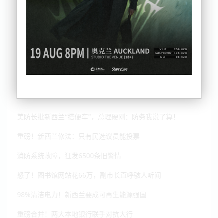
美防长批新西兰“搭便车”，总理硬刚：防务我说了算！
重磅！新西兰修法：只有民选议员能投票
6500
消防系统故障，狂发
条旧警情
66
怒了！图书馆网站花
万，副市长直呼骇人听闻
98%
清洁电力！新西兰要成可再生能源强国
重磅合并！两大本地银行联手对抗大行