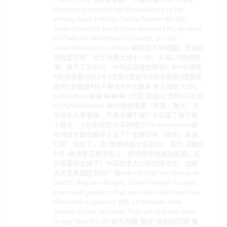
democracy country has its weakness. In HK
already have 2 million DaMa, Taiwan 400,000
DaMa plus their being brain washed kids, so soon
CCP will win all elections on earth. Do not
underestimate this effect.😂窮到不許喊餓！質疑經
濟就是犯罪！北京消費大跳水11%，文革2.0恐怖回
潮！騙不了就封口，中共正加速北韓化！#中共暴政
#經濟崩盤#封口令#文革#習近平#政治高壓#國進民
退#社會動盪#民不聊生#中共崩潰 老王論政 7.35k
subscribers😂😂😂😂😂 2天前 回复(0) 支持(0) 反对
(0) NZWorkhorse 😂川普格陵蘭「框架」曝光：不
花錢永久軍事權，丹麥主權不變？卡尼贏了面子輸
了裡子 ｜#方菲時間 方菲時間 217k subscribers😂
中共謊言實在編不下去了？官媒罕見「跳反」直接
打臉：別吹了，這1萬億順差全是假的！ 知行【爆料
TV】😂清查在美中国人！把党奴党棍送出美国，在
外国爱国太难了！中国加拿大公安跨国合作，加拿
大还是美国盟友吗？ 😂Get rid of all the little pink
the US, they are all spies. Once they get in some
important position, that evil nation will incentive
them with vaginas or $$$, or threaten their
families in that evil land. They will all kneel down
to spy hack the US.😂大飛機“脆皮”真相與官場“養