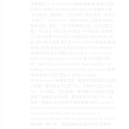
沐陽看點 76.7k subscriber😂😂😂😂😂😂😂 2天前
回复(0) 支持(0) 反对(0) NZWorkhorse 😂政治斗争
“开战容易，收场难”：习近平抓了张又侠后，没办法
“收场”了.（2026.1.27) 《森哲深谈》 江森哲 😂军队
集体沉默＝造反？习近平抓捕张又侠，正在彻底烂
尾！ #习近平 #张又侠 #刘振立 #中共政变 #军权失
控 #北京局势 #中共内斗 #中国时局 #2026危机 #军
队沉默 #政治风暴 谢万军 4.01k subscri😂😂😂😂😂
😂😂 2天前 回复(0) 支持(0) 反对(0) NZWorkhorse
😂😂新西兰外长明确川普化引争议, sure the little
pink will argue about it? Isnt it?😂早有预警却悲
剧！ 😂ACC free, free medical, free benefits, free
funerals, free prisons for the kids, who cares?😂😂
😂😂😂😂 2天前 回复(0) 支持(0) 反对(0)
NZWorkhorse 😂獨家首發：解放軍南部戰區告全國
人民書！要求習近平立即下台，不再執行習近平命
令 ！ 五大戰區，全部起義！東部戰區告全國人民書
發佈！脫離習近平指揮，要求習近平立即下台！張
又俠｜劉振立 反共新闻台 晓说家😂200斤 can be a
spy from the US to knock down that evil nation. In
return the US allow him to send trillion of
corrupted $$$ and 2nd, 3rd generations to the US.
😂安徽一场大雪，彻底撕掉新能源汽车的“遮羞布”，