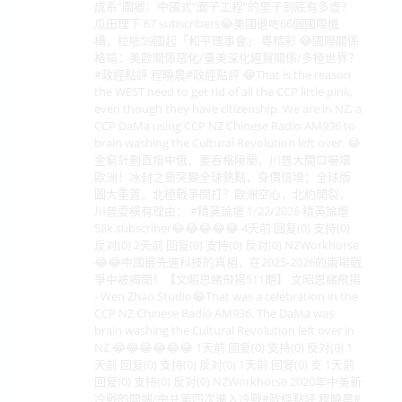
成系”圍獵：中國式“面子工程”的里子到底有多虛？
瓜田理下 67 subscribers😂美國退咗66個國際機
構，拉咗59國起「和平理事會」 粵精彩 😂國際關係
格局：美歐關係惡化/臺美深化經貿關係/多極世界？
#政經點評 程曉農#政經點評 😂That is the reason
the WEST need to get rid of all the CCP little pink,
even though they have citizenship. We are in NZ, a
CCP DaMa using CCP NZ Chinese Radio AM936 to
brain washing the Cultural Revolution left over. 😂
金窮計劃直指中俄，要吞格陵蘭，川普大開口嚇壞
歐洲！冰封之島突變全球熱點，身價倍增；全球版
圖大重置，北極戰爭開打？歐洲空心，北約開裂，
川普耍橫有理由； #精英論壇 1/22/2026 精英論壇
58k subscriber😂😂😂😂😂 4天前 回复(0) 支持(0)
反对(0) 2天前 回复(0) 支持(0) 反对(0) NZWorkhorse
😂😂中國最先進科技的真相，在2025-2026的兩場戰
爭中被揭開！【文昭思緒飛揚511期】 文昭思緒飛揚
- Wen Zhao Studio😂That was a celebration in the
CCP NZ Chinese Radio AM936. The DaMa was
brain washing the Cultural Revolution left over in
NZ.😂😂😂😂😂😂 1天前 回复(0) 支持(0) 反对(0) 1
天前 回复(0) 支持(0) 反对(0) 1天前 回复(0) 支 1天前
回复(0) 支持(0) 反对(0) NZWorkhorse 2020年中美新
冷戰的開端/中共第四次進入冷戰#政經點評 程曉農#