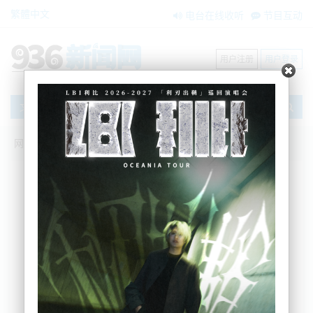
繁體中文
电台在线收听
节目互动
用户注册
用户登录
文章
网站首页
节目互动
我爱纽西兰
03/06/2026 芯片新北约！ 欧盟又上车了！
中国拉63项技术清单！卡脖子反转|越菲联
动！ 印度搅局！越军购布拉莫斯|俄乌狂
轰！斯基换将！|新西兰总理反呛美防
长？！
吴蔓
2026-06-03 10:14:23