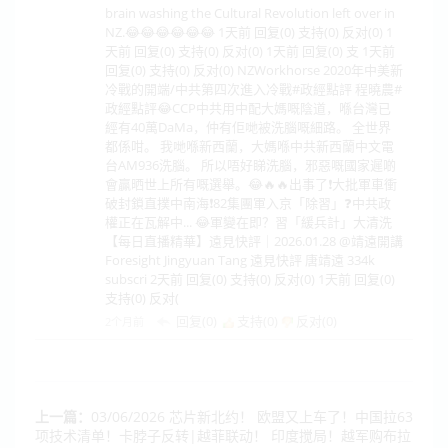
brain washing the Cultural Revolution left over in
NZ.😂😂😂😂😂😂 1天前 回复(0) 支持(0) 反对(0) 1
天前 回复(0) 支持(0) 反对(0) 1天前 回复(0) 支 1天前
回复(0) 支持(0) 反对(0) NZWorkhorse 2020年中美新
冷戰的開端/中共第四次進入冷戰#政經點評 程曉農#
政經點評😂CCP中共用中配大媽嘅陰道，喺台灣已
經有40萬DaMa，仲有佢哋被洗腦嘅細路。 全世界
都係咁。 我哋喺新西蘭，大媽喺中共新西蘭中文電
台AM936洗腦。 所以唔好睇洗腦，邪惡嘅國家遲啲
會贏晒世上所有嘅選舉。😂🔥🔥出事了❗大批軍車衝
破封鎖直撲中南海❗82集團軍入京「除習」❓中共政
權正在瓦解中... 😂軍變在即？習「緩兵計」大清洗
【每日直播精華】遠見快評｜2026.01.28 @靖遠開講
Foresight Jingyuan Tang 遠見快評 唐靖遠 334k
subscri 2天前 回复(0) 支持(0) 反对(0) 1天前 回复(0)
支持(0) 反对(
回复(0)
支持(
0
)
反对(
0
)
2个月前
上一篇：
03/06/2026 芯片新北约！ 欧盟又上车了！中国拉63
项技术清单！卡脖子反转|越菲联动！ 印度搅局！越军购布拉