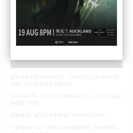
美军绝密星盾落地新西兰！ 4名新西兰议员窜台勾连
台独，中方重拳出手实施制裁
3000万纽币！500所学校免费装光伏，5-7年回本还能
躺赚百万电费
双重暴击！奥克兰水费暴涨7.2%+地税涨7.9%
一年倒闭414家！新西兰餐饮濒临绝境，大批餐馆扛