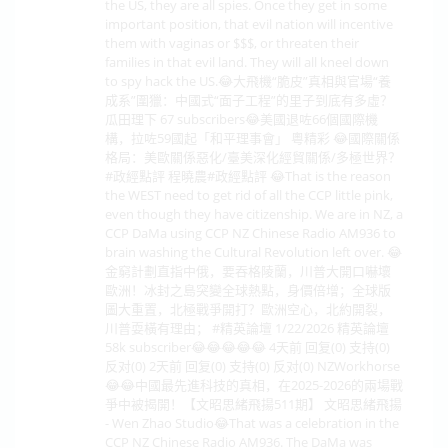
the US, they are all spies. Once they get in some
important position, that evil nation will incentive
them with vaginas or $$$, or threaten their
families in that evil land. They will all kneel down
to spy hack the US.😂大飛機“脆皮”真相與官場“養
成系”圍獵：中國式“面子工程”的里子到底有多虛？
瓜田理下 67 subscribers😂美國退咗66個國際機
構，拉咗59國起「和平理事會」 粵精彩 😂國際關係
格局：美歐關係惡化/臺美深化經貿關係/多極世界？
#政經點評 程曉農#政經點評 😂That is the reason
the WEST need to get rid of all the CCP little pink,
even though they have citizenship. We are in NZ, a
CCP DaMa using CCP NZ Chinese Radio AM936 to
brain washing the Cultural Revolution left over. 😂
金窮計劃直指中俄，要吞格陵蘭，川普大開口嚇壞
歐洲！冰封之島突變全球熱點，身價倍增；全球版
圖大重置，北極戰爭開打？歐洲空心，北約開裂，
川普耍橫有理由； #精英論壇 1/22/2026 精英論壇
58k subscriber😂😂😂😂😂 4天前 回复(0) 支持(0)
反对(0) 2天前 回复(0) 支持(0) 反对(0) NZWorkhorse
😂😂中國最先進科技的真相，在2025-2026的兩場戰
爭中被揭開！【文昭思緒飛揚511期】 文昭思緒飛揚
- Wen Zhao Studio😂That was a celebration in the
CCP NZ Chinese Radio AM936. The DaMa was