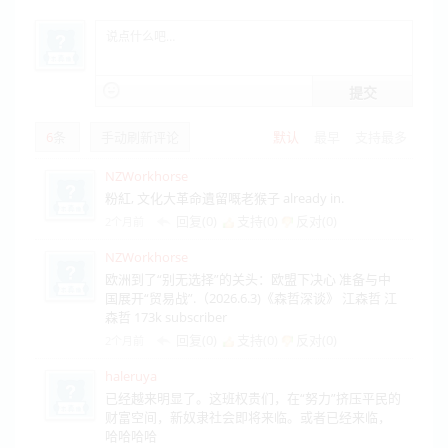
提交
6
条
手动刷新评论
默认
最早
支持最多
NZWorkhorse
粉紅, 文化大革命遺留嘅老猴子 already in.
回复(0)
支持(
0
)
反对(
0
)
2个月前
NZWorkhorse
欧洲到了“别无选择”的关头：欧盟下决心 准备与中
国展开“贸易战”.（2026.6.3)《森哲深谈》 江森哲 江
森哲 173k subscriber
回复(0)
支持(
0
)
反对(
0
)
2个月前
haleruya
已经越来明显了。这班权贵们，在“努力”挤压平民的
财富空间，新奴隶社会即将来临。或者已经来临，
哈哈哈哈