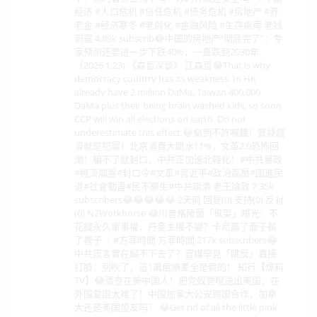
经济 #人口危机 #信任危机 #债务危机 #房地产 #养
老金 #经济寒冬 #老龄化 #金融风险 #生存指南 老钱
洞察 4.89k subscrib😂中国的房地产“彻底完了”：专
家预测还要进一步下跌40%，一直跌到2030年.
（2026.1.23) 《森哲深谈》 江森哲😂That is why
democracy country has its weakness. In HK
already have 2 million DaMa, Taiwan 400,000
DaMa plus their being brain washed kids, so soon
CCP will win all elections on earth. Do not
underestimate this effect.😂窮到不許喊餓！質疑經
濟就是犯罪！北京消費大跳水11%，文革2.0恐怖回
潮！騙不了就封口，中共正加速北韓化！#中共暴政
#經濟崩盤#封口令#文革#習近平#政治高壓#國進民
退#社會動盪#民不聊生#中共崩潰 老王論政 7.35k
subscribers😂😂😂😂😂 2天前 回复(0) 支持(0) 反对
(0) NZWorkhorse 😂川普格陵蘭「框架」曝光：不
花錢永久軍事權，丹麥主權不變？卡尼贏了面子輸
了裡子 ｜#方菲時間 方菲時間 217k subscribers😂
中共謊言實在編不下去了？官媒罕見「跳反」直接
打臉：別吹了，這1萬億順差全是假的！ 知行【爆料
TV】😂清查在美中国人！把党奴党棍送出美国，在
外国爱国太难了！中国加拿大公安跨国合作，加拿
大还是美国盟友吗？ 😂Get rid of all the little pink