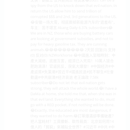
又俠｜劉振立 反共新闻台 晓说家😂200斤 can be a
spy from the US to knock down that evil nation. In
return the US allow him to send trillion of
corrupted $$$ and 2nd, 3rd generations to the US.
😂安徽一场大雪，彻底撕掉新能源汽车的“遮羞布”，
车主：苦不堪言 Akang Daily 6.37k subscribers😂
We are in NZ, those who are buying battery cars
are looking at government subsidies, and not to
pay for heavy gasoline tax. They are cunning
animals.😂😂😂😂😂😂😂😂😂 2天前 回复(0) 支持
(0) 反对(0) NZWorkhorse 😂中國進入至暗時刻：中
產大滅絕，底層互害，經濟已入死局！10萬人搶合
肥跑滴滴！官逼民反，戾氣大爆發！#中国经济#中
產返貧#失業潮#習近平#國進民退#民不聊生#社會
動盪#中共崩潰#经济衰退 老王論政 7.58k
subscriber😂Do not let that evil nation gets
strong, they will attack the whole world.😂I have a
DaMa at home, she told me that, when she was in
that evil land. Everything she wanted to do, must
go with a RED pocket, if not nothing will be done.
😂Exactly, the educated are most dangerous, if
they wanted to do harm.😂訂單爆滿卻準備破產？
把人當耗材？工資腰斬、軟性裁員：北京如何用14
億人的「貧窮」來補貼全世界？#习近平 #中共 #中