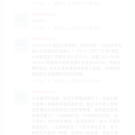
回复(0)
支持(
0
)
反对(
1
)
2个月前
NZWorkhorse
89 64???
回复(0)
支持(
0
)
反对(
0
)
2个月前
NZWorkhorse
04/06/2026 美国又祭关税！锁定60国！|日白皮书剑
指AI!印度截胡中国稀土？|歼10！印尼下大单|美国
AI收紧监管！情报系统公开内斗|| 吴蔓 2026-06-04
08:23:21呢度係中共新西蘭中文電台AM936，有個大
媽同粉紅, 文化大革命遺留嘅老猴子洗腦。 呢個邪惡
嘅國家全部都歸咎於對抗美國。
回复(0)
支持(
0
)
反对(
0
)
2个月前
NZWorkhorse
北京爆炸性進展：習近平準備來硬的了！高速封路
大量軍人軍車進京被民衆拍到，習近平不甘心倒習
派抓捕張又俠導致自己被剝奪軍權，習準備靠部隊
來奪回權力！一旦開槍的話，中共將就此倒台、走
入歷史！ 劳伦斯玩推特（海派新闻秀）😂58 中央军
委被团灭：一支脑瘫军队｜习近平跟毛泽东、斯大
林犯的不是同一种病：冒牌伟人综合症｜军队大清