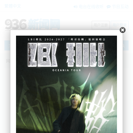
繁體中文
电台在线收听
节目互动
用户注册
用户登录
文章
网站首页
节目互动
我爱纽西兰
04/06/2026 美国又祭关税！锁定60国！|
日白皮书剑指AI!印度截胡中国稀土？|歼
10！印尼下大单|美国AI收紧监管！情报系
统公开内斗|才被美国骂吃白食！新西兰又
要被税了！|纽4议员被中制裁
吴蔓
2026-06-04 08:23:21