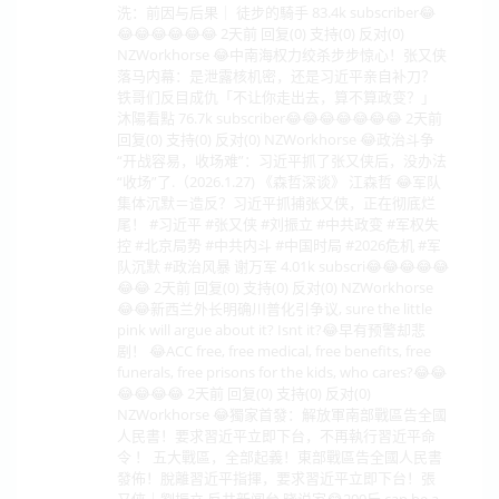
洗：前因与后果｜ 徒步的騎手 83.4k subscriber😂
😂😂😂😂😂😂 2天前 回复(0) 支持(0) 反对(0)
NZWorkhorse 😂中南海权力绞杀步步惊心！张又侠
落马内幕：是泄露核机密，还是习近平亲自补刀？
铁哥们反目成仇「不让你走出去，算不算政变？」
沐陽看點 76.7k subscriber😂😂😂😂😂😂😂 2天前
回复(0) 支持(0) 反对(0) NZWorkhorse 😂政治斗争
“开战容易，收场难”：习近平抓了张又侠后，没办法
“收场”了.（2026.1.27) 《森哲深谈》 江森哲 😂军队
集体沉默＝造反？习近平抓捕张又侠，正在彻底烂
尾！ #习近平 #张又侠 #刘振立 #中共政变 #军权失
控 #北京局势 #中共内斗 #中国时局 #2026危机 #军
队沉默 #政治风暴 谢万军 4.01k subscri😂😂😂😂😂
😂😂 2天前 回复(0) 支持(0) 反对(0) NZWorkhorse
😂😂新西兰外长明确川普化引争议, sure the little
pink will argue about it? Isnt it?😂早有预警却悲
剧！ 😂ACC free, free medical, free benefits, free
funerals, free prisons for the kids, who cares?😂😂
😂😂😂😂 2天前 回复(0) 支持(0) 反对(0)
NZWorkhorse 😂獨家首發：解放軍南部戰區告全國
人民書！要求習近平立即下台，不再執行習近平命
令 ！ 五大戰區，全部起義！東部戰區告全國人民書
發佈！脫離習近平指揮，要求習近平立即下台！張