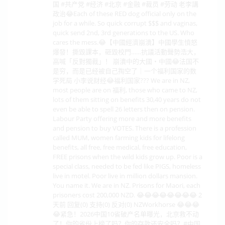
国 #共产党 #经济 #北京 #金融 #裁员 #劳动 老李講
政治😂Each of these RED dog official only on the
job for a while. So quick corrupt $$$ and vaginas,
quick send 2nd, 3rd generations to the US. Who
cares the mess.😂【中國經濟崩潰】中國學生憤怒
爆發！撕毀課本，砸毀校門……抗議活動聲勢浩大，
高喊「反對獨裁」！ 崩潰中的大國・中國😂法国不
是穷，而是已经被自己掏空了｜一个福利国家的数
学死局 小李说财经😂福利国家??? We are in NZ,
most people are on 福利, those who came to NZ,
lots of them sitting on benefits 30,40 years do not
even be able to spell 26 letters then on pension.
Labour Party offering more and more benefits
and pension to buy VOTES. There is a profession
called MUM, women farming kids for lifelong
benefits, all free, free medical, free education,
FREE prisons when the wild kids grow up. Poor is a
special class, needed to be fed like PIGS, homeless
live in motel. Poor live in million dollars mansion.
You name it. We are in NZ. Prisons for Maori, each
prisoners cost 200,000 NZD. 😂😂😂😂😂😂😂😂 2
天前 回复(0) 支持(0) 反对(0) NZWorkhorse 😂😂😂
😂紧急！2026中国10省破产名单曝光，北京救不动
了！你的省份上榜了吗？你的存款还安全吗？#中国