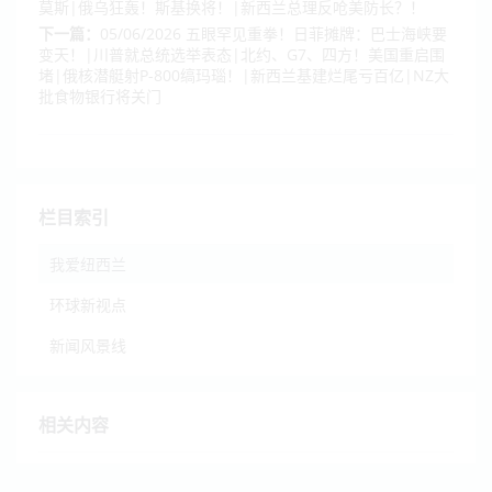
莫斯|俄乌狂轰！斯基换将！|新西兰总理反呛美防长？！
下一篇：
05/06/2026 五眼罕见重拳！日菲摊牌：巴士海峡要
变天！|川普就总统选举表态|北约、G7、四方！美国重启围
堵|俄核潜艇射P-800缟玛瑙！|新西兰基建烂尾亏百亿|NZ大
批食物银行将关门
栏目索引
我爱纽西兰
环球新视点
新闻风景线
相关内容