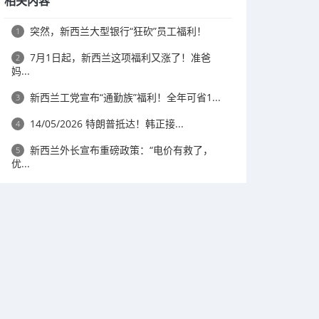
相关内容
突然，新西兰大型银行“狂砍”员工福利！
1
7月1日起，新西兰这项福利又涨了！准爸
2
妈...
新西兰工党宣布“通勤族”福利！全年可省1...
3
14/05/2026 特朗普抵达！韩正接...
4
新西兰外长宣布重磅政策：“电价有救了，
5
优...