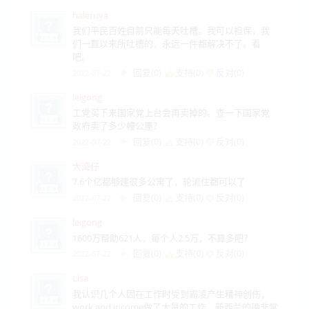
haleruya
我们平民百姓目前只能每天吐槽。我可以担保，我
们一直以来所吐槽的，永远一件都解决不了。看
吧。
回复(0)
支持(
0
)
反对(
0
)
2022-07-22
leigong
工党买下来国家党上台会再卖掉的。查一下国家党
政府卖了多少幢公屋？
回复(0)
支持(
0
)
反对(
0
)
2022-07-22
大湾仔
7.6个亿都够建很多公寓了，轮流住都可以了
回复(0)
支持(
0
)
反对(
0
)
2022-07-22
leigong
1600万帮助621人，每个人2.5万，不算多吧？
回复(0)
支持(
0
)
反对(
0
)
2022-07-22
Lisa
我认识几个人因在工作时受到霸凌产生精神创伤，
work and income做了大量的工作，新西兰的确非常