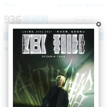
繁體中文
电台在线收听
节目互动
用户注册
用户登录
文章
网站首页
节目互动
我爱纽西兰
22/07/2022 政府大手笔两个亿基建投入，
全国七个地区获益；Ram Raid撞抢案肆虐
全国，警方只确认了不到一半的嫌疑人？
我爱纽西兰
2022-07-22 07:29:13