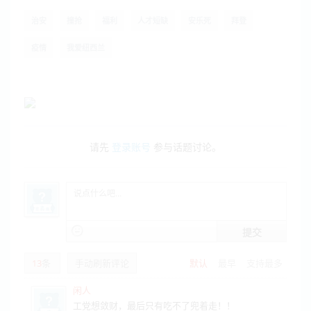
治安
撞抢
福利
人才短缺
安乐死
拜登
疫情
我爱纽西兰
请先
登录账号
参与话题讨论。
提交
13
条
手动刷新评论
默认
最早
支持最多
闲人
工党想敛财，最后只有吃不了兜着走！！