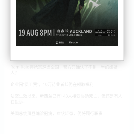
政府大手笔“砸”两个亿，全国七个地区获益，8000套新房要来
了
Ram Raid撞抢案肆虐全国，警方只确认了不到一半的嫌疑
人？
企业闹“员工荒”，10万待业者却仍在领取福利
法案生效以来，新西兰已有143人接受协助死亡，但还是有人
在投诉...
美国总统拜登确诊冠病，症状轻微，仍将履行职责