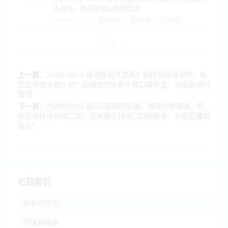
人性化。并不是他们不想工作
回复(0)
支持(
0
)
反对(
0
)
2022-07-22
1
2
>
上一篇：
21/07/2022 投资移民大变天！新投资标准发布，新
西兰将血亏数十亿？总理就大合影不戴口罩表态：以后会保持
警惕
下一篇：
25/07/2022 强风+强降雨来袭，海港大桥降速，开
学日带好雨具和口罩；北岸男子超市门口被袭击，仇恨犯罪再
抬头？
栏目索引
我爱纽西兰
环球新视点