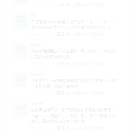
回复(0)
支持(
0
)
反对(
0
)
2022-07-22
闲人
工党这移民政策真是太把自己当回事了！！新西兰
有这么高吸引力吗！？工党这群人现实点吧！！
回复(0)
支持(
0
)
反对(
0
)
2022-07-22
leigong
逮住以后组团去新加坡旅游一趟，其中一个旅游项
目是现场观看鞭笞刑法。
回复(0)
支持(
0
)
反对(
0
)
2022-07-22
02340096
我朋友的dairy店就经常有吃福利的父母带着几个孩
子来偷东西，父母还给掩护！
回复(0)
支持(
0
)
反对(
0
)
2022-07-22
大湾仔
说建房慢对不对，很早就系类似于集装箱的房子，
一室一厅，两室一厅，找块平地，接个水电就可以
住了，看来要跟政府做个生意😁
回复(0)
支持(
0
)
反对(
0
)
2022-07-22