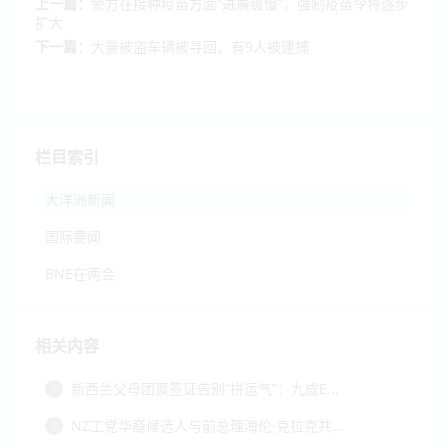
上一篇：
警方在接种疫苗方面“进展缓慢”，强制疫苗令将逐步
扩大
下一篇：
大量被盗车辆被寻回，有9人被逮捕
栏目索引
大洋洲新闻
国际要闻
BNE在两会
相关内容
新西兰父母团聚签证告别“拼运气”：九成E...
1
NZ工党华裔候选人与前总理海伦·克拉克共...
2