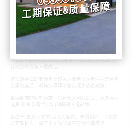
澳大利亚联邦内政部宣布，从10月22日起允许澳大利
亚公民和永久居民递交父母入境豁免申请。
这是澳大利亚自2020年3月底实行边境封锁以来首次
针对父母放宽入境规定。
这项豁免式的变动也让移民从业者关注新西兰是否也
会紧随其后，对其父母拜访签证逐步放宽政策。
根据此前的限制措施，只有澳大利亚公民、永久居民
或其“直系亲属”可以自动获得入境豁免。
但由于“直系亲属”的定义为配偶、未婚配偶、子女或
法定监护人，成年子女的父母不符合申请资格。