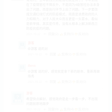
在了疫情管控不降反升，不是因为4级管控办法本身
出了问题，而是执行环节上出了问题。下一步要改
成交通红绿灯式的防疫模式，简直是浪费政府的人
力和精力，对于人民大众而言更是一头雾水，看似
是新举措，其实是作秀，没有从根本上解决新西兰
防疫抗疫的问题。
回复(2)
支持(
5
)
反对(
0
)
2021-10-22
游客
@游客 说的对
回复
支持(
2
)
反对(
0
)
2021-10-22
illenic
@游客 说的好，感觉就是拿个新的剧本、重新再做
场秀
回复
支持(
2
)
反对(
0
)
2021-10-22
游客
希望快点解封，感觉政府是走一步看一步，不出现
问题就原地踏步
回复(0)
支持(
4
)
反对(
0
)
2021-10-22