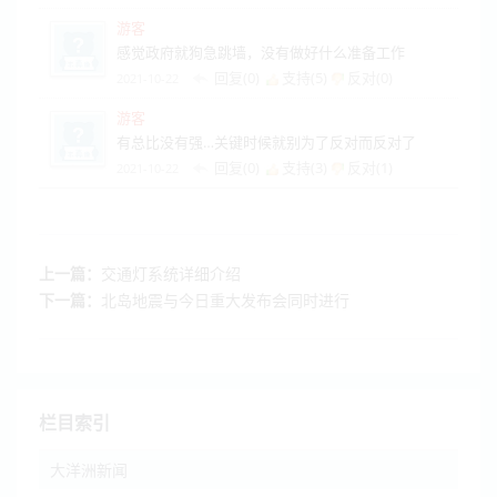
游客
感觉政府就狗急跳墙，没有做好什么准备工作
回复(0)
支持(
5
)
反对(
0
)
2021-10-22
游客
有总比没有强…关键时候就别为了反对而反对了
回复(0)
支持(
3
)
反对(
1
)
2021-10-22
上一篇：
交通灯系统详细介绍
下一篇：
北岛地震与今日重大发布会同时进行
栏目索引
大洋洲新闻