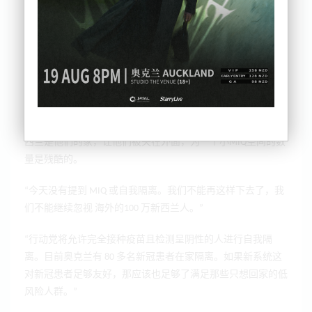
西兰人。
“Jacinda Ardern 谈到‘五百万人的团队’。” 我们实际上是一个六
百万的团队。有 100 万离岸新西兰人仍然把新西兰称为家，他
们没有回来的途径，”行动党领导人 David Seymour 说。
“人们想来新西兰的原因有很多。像是家庭团聚、亲人的死
亡、新生儿的到来、填补工作，以及与家人和朋友在一起。新
西兰是他们的家，让他们被关在外面，为一个小MIQ空间的数
量是残酷的。
“今天没有提到 MIQ 或自我隔离。我们不能再这样下去了，我
们不能继续忽视 海外的100 万新西兰人。”
“行动党将允许完全接种疫苗且检测呈阴性的人进行自我隔
离。目前奥克兰有 80 多名新冠患者在家隔离。如果新系统这
对新冠患者足够友好，那应该也足够了满足那些只想回家的低
风险人群。”