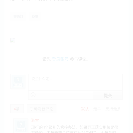
交通灯
疫情
请先
登录账号
参与评论。
提交
4
条
手动刷新评论
默认
最早
支持最多
游客
现行的4个级别的管控办法，如果真正落实到位是很
有效的，去年新西兰防疫成功就是例子。今年到现