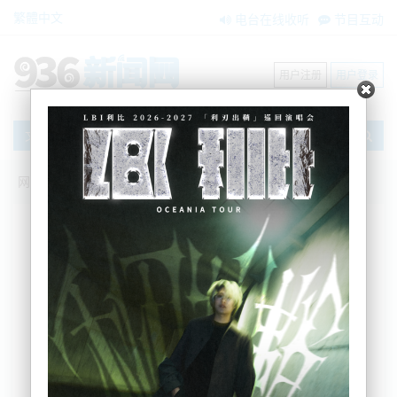
繁體中文
电台在线收听
节目互动
用户注册
用户登录
文章
网站首页
新闻资讯
大洋洲新闻
“交通灯”系统刚出炉便被百家齐喷，照抄英
国真的好吗？
AM936
2021-10-22 10:43:41
行动党批评政府的新交通信号灯系统，称它已经放弃了海外新