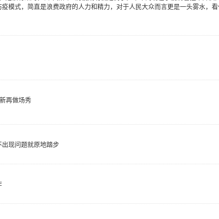
防疫模式，简直是浪费政府的人力和精力，对于人民大众而言更是一头雾水，看
重新再做场秀
不出现问题就原地踏步
作