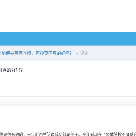
刚出炉便被百家齐喷，照抄英国真的好吗？
评论
英国真的好吗？
到位是很有效的，去年新西兰防疫成功就是例子。今年到现在了疫情管控不降反