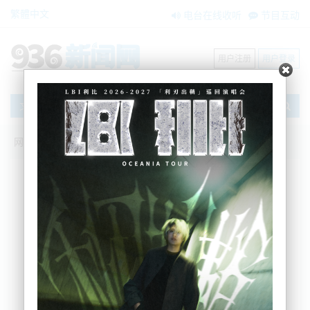
繁體中文
电台在线收听
节目互动
用户注册
用户登录
文章
网站首页
新闻资讯
大洋洲新闻
NZ政坛乱套! “经济搞不好，移民来背锅”!
总理一番操作，得罪“潜在票仓”......
BNE
2026-05-14 10:34:10
“收紧移民是未来发展，而且我们也不希望该问题被
用来当成大选的噱头！”