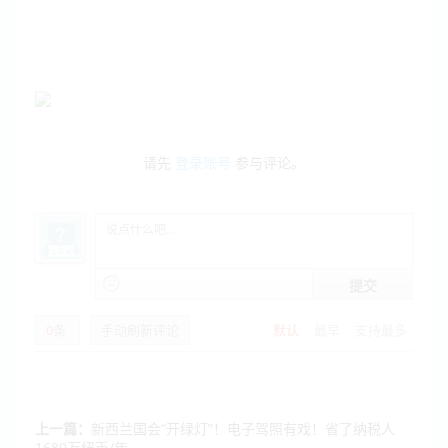
请先
登录账号
参与评论。
提交
0
条
手动刷新评论
默认
最早
支持最多
上一篇：
新西兰国会“开绿灯”！电子驾照有戏！省了纳税人
1680万纽币/年