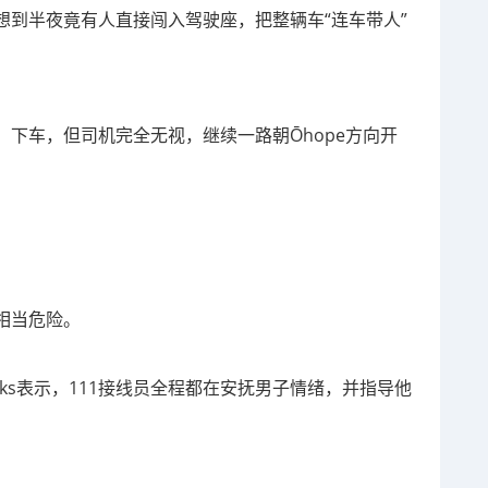
想到半夜竟有人直接闯入驾驶座，把整辆车“连车带人”
下车，但司机完全无视，继续一路朝Ōhope方向开
。
相当危险。
banks表示，111接线员全程都在安抚男子情绪，并指导他