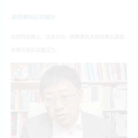
关税筹码正在缩水
在经贸议题上，沈逸认为，特朗普的关税政策正面临
法律与现实双重压力。