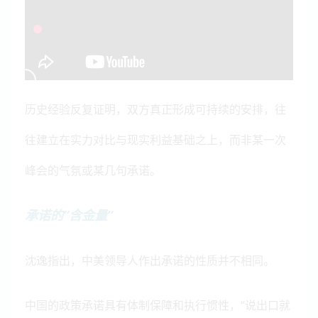
历史经验反复证明，双方真正形成可持续的安排，往
往建立在实力对比与现实利益基础之上，而非某一次
峰会的气氛或某几句承诺。
承诺的“含金量”
沈逸指出，中美领导人作出承诺的性质并不相同。
中国的政策承诺具有体制保障和执行惯性，“说出口就