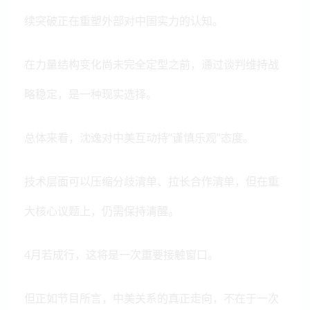
续突破正在重塑外部对中国实力的认知。
在力量结构变化尚未完全定型之前，通过谈判维持战
略稳定，是一种现实选择。
总体来看，沈逸对中美互动持“谨慎乐观”态度。
技术层面可以压缩分歧清单、拉长合作清单，但在重
大核心议题上，仍需保持清醒。
4月若成行，这将是一次重要接触窗口。
但正如节目所言，中美关系的真正走向，不在于一次