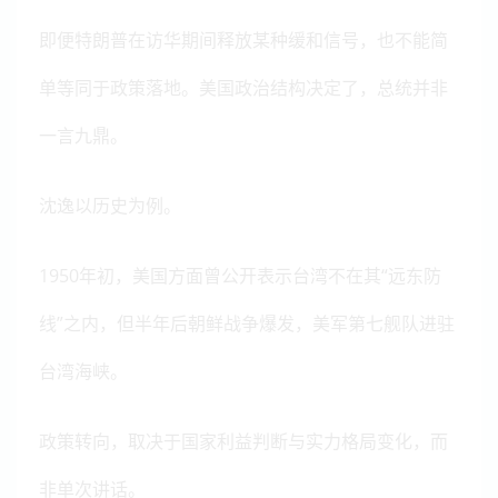
即便特朗普在访华期间释放某种缓和信号，也不能简
单等同于政策落地。美国政治结构决定了，总统并非
一言九鼎。
沈逸以历史为例。
1950年初，美国方面曾公开表示台湾不在其“远东防
线”之内，但半年后朝鲜战争爆发，美军第七舰队进驻
台湾海峡。
政策转向，取决于国家利益判断与实力格局变化，而
非单次讲话。