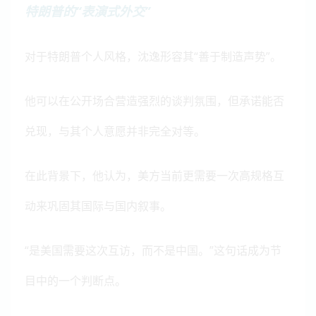
特朗普的“表演式外交”
对于特朗普个人风格，沈逸形容其“善于制造声势”。
他可以在公开场合营造强烈的谈判氛围，但承诺能否
兑现，与其个人意愿并非完全对等。
在此背景下，他认为，美方当前更需要一次高规格互
动来巩固其国际与国内叙事。
“是美国需要这次互访，而不是中国。”这句话成为节
目中的一个判断点。