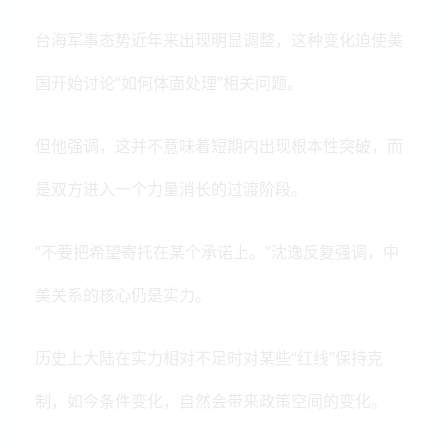
台海军事态势近年来出现明显调整，这种变化迫使美
国开始讨论“如何体面处理”相关问题。
但他强调，这并不意味着短期内出现根本性突破，而
是双方进入一个力量消长的过渡阶段。
“不要把希望寄托在某个承诺上。”沈逸反复强调，中
美关系的核心仍是实力。
历史上大陆在实力相对不足时对某些“红线”保持克
制，如今条件变化，自然会带来政策空间的变化。