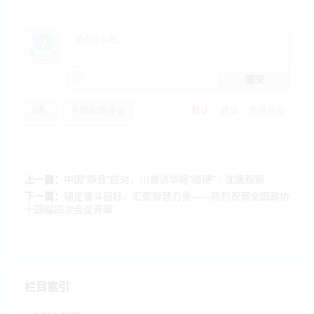
提交
0
条
手动刷新评论
默认
最早
支持最多
上一篇：
中国“静音”应对，川普访华将“碰硬”｜沈逸观察
下一篇：
锚定奋斗目标，汇聚智慧力量——热烈祝贺全国政协
十四届四次会议开幕
栏目索引