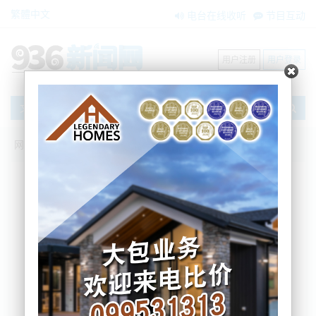
繁體中文
电台在线收听
节目互动
用户注册
用户登录
文章
网站首页
新闻资讯
国际要闻
关税战一年：川普“兵败如山倒”？| 三妹说
亮话
BNE
2026-02-25 16:59:11
近期，在【三妹说亮话】节目中，主持人三妹对话耶
鲁大学政治学博士、时事评论员郭正亮，围绕美国总