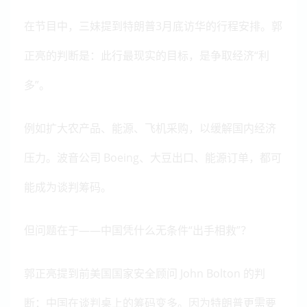
在节目中，三妹提到特朗普3月底访华的行程安排。郭
正亮的判断是：此行最现实的目标，是争取经济“利
多”。
例如扩大农产品、能源、飞机采购，以缓解国内经济
压力。波音公司 Boeing、大豆出口、能源订单，都可
能成为谈判筹码。
但问题在于——中国凭什么无条件“出手相救”？
郭正亮提到前美国国家安全顾问 John Bolton 的判
断：中国在谈判桌上的筹码变多。因为特朗普更需要