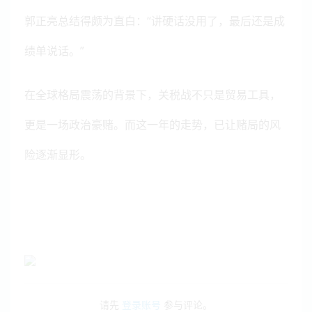
郭正亮总结得颇为直白：“讲硬话没用了，最后还是成
绩单说话。”
在全球格局震荡的背景下，关税战不只是贸易工具，
更是一场政治豪赌。而这一年的走势，已让赌局的风
险逐渐显形。
请先
登录账号
参与评论。