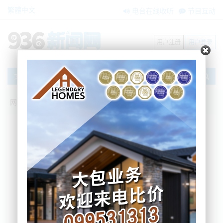
繁體中文
电台在线收听
节目互动
用户注册
用户登录
文章
网站首页
新闻资讯
大洋洲新闻
亚当和伊斯拉？！2025新西兰新生宝宝都
爱叫这名.....
BNE
2026-01-09 15:01:55
如果你最近身边突然多了几个叫“Noah”或“Isla”的小宝
宝，那可一点都不巧合。