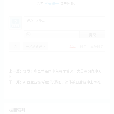
请先
登录账号
参与评论。
提交
0
条
手动刷新评论
默认
最早
支持最多
上一篇：
突发！奥克兰东区中东餐厅着火！大量黑烟直冲天
际.....
下一篇：
新西兰亚裔“钓鱼佬”遇险，遗体数日后被冲上海滩
栏目索引