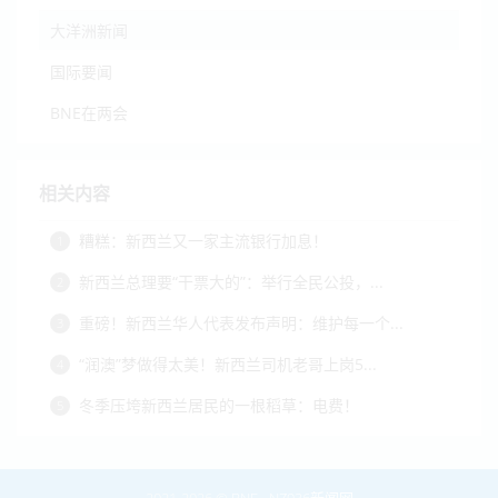
大洋洲新闻
国际要闻
BNE在两会
相关内容
糟糕：新西兰又一家主流银行加息！
1
新西兰总理要“干票大的”：举行全民公投，...
2
重磅！新西兰华人代表发布声明：维护每一个...
3
“润澳”梦做得太美！新西兰司机老哥上岗5...
4
冬季压垮新西兰居民的一根稻草：电费！
5