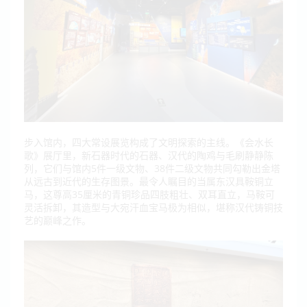
步入馆内，四大常设展览构成了文明探索的主线。《会水长
歌》展厅里，新石器时代的石器、汉代的陶鸡与毛刷静静陈
列，它们与馆内5件一级文物、38件二级文物共同勾勒出金塔
从远古到近代的生存图景。最令人瞩目的当属东汉具鞍铜立
马，这尊高35厘米的青铜珍品四肢粗壮、双耳直立，马鞍可
灵活拆卸，其造型与大宛汗血宝马极为相似，堪称汉代铸铜技
艺的巅峰之作。