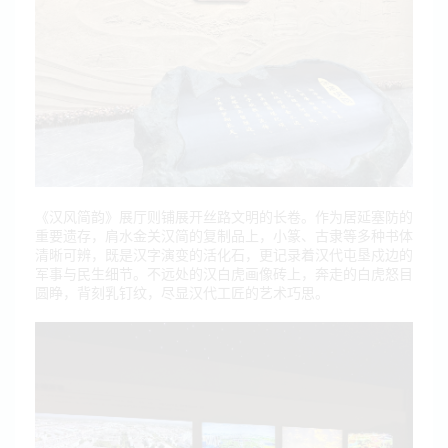
《汉风简韵》展厅则铺展开丝路文明的长卷。作为居延塞防的
重要遗存，肩水金关汉简的复制品上，小篆、古隶等多种书体
清晰可辨，既是汉字演变的活化石，更记录着汉代屯垦戍边的
军事与民生细节。不远处的汉白虎画像砖上，奔走的白虎怒目
圆睁，背刻乳钉纹，尽显汉代工匠的艺术巧思。