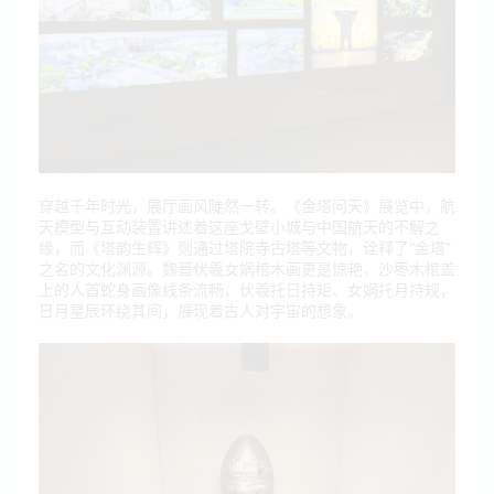
穿越千年时光，展厅画风陡然一转。《金塔问天》展览中，航
天模型与互动装置讲述着这座戈壁小城与中国航天的不解之
缘，而《塔韵生辉》则通过塔院寺古塔等文物，诠释了“金塔”
之名的文化渊源。魏晋伏羲女娲棺木画更是惊艳，沙枣木棺盖
上的人首蛇身画像线条流畅，伏羲托日持矩、女娲托月持规，
日月星辰环绕其间，展现着古人对宇宙的想象。