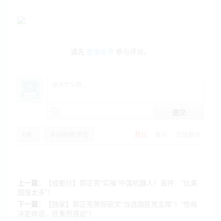
请先
登录账号
参与评论。
提交
0
条
手动刷新评论
默认
最早
支持最多
上一篇：
【成都行】郭正亮“实操”中国机器人！直呼：“比美
国强太多”！
下一篇：
【独家】郭正亮贺郑丽文“当选国民党主席”！“性格
决定命运，任重而道远”！