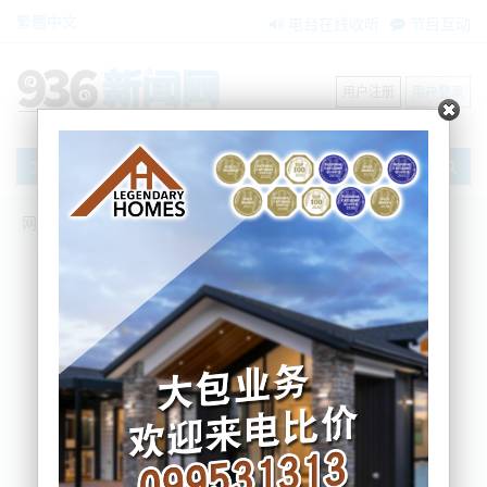
繁體中文
电台在线收听
节目互动
用户注册
用户登录
文章
网站首页
新闻资讯
国际要闻
【佳讯聚焦】从新石器石器到航天模型：
金塔县博物馆的四大展厅，装下戈壁文明
史诗
admin936
2025-10-18 13:22:33