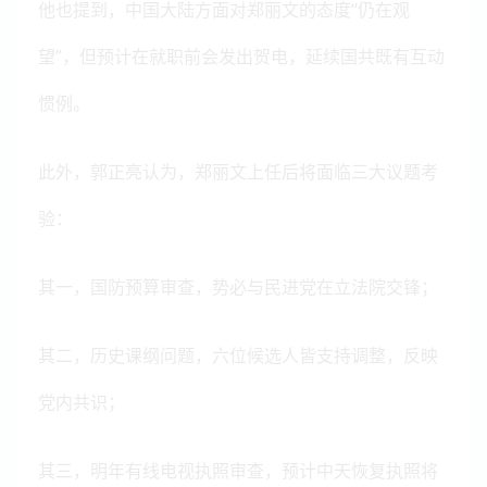
他也提到，中国大陆方面对郑丽文的态度“仍在观
望”，但预计在就职前会发出贺电，延续国共既有互动
惯例。
此外，郭正亮认为，郑丽文上任后将面临三大议题考
验：
其一，国防预算审查，势必与民进党在立法院交锋；
其二，历史课纲问题，六位候选人皆支持调整，反映
党内共识；
其三，明年有线电视执照审查，预计中天恢复执照将