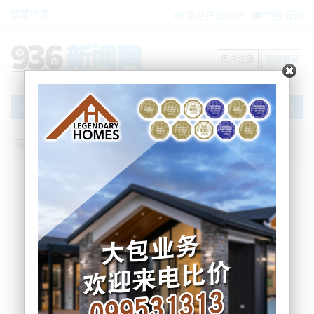
繁體中文
电台在线收听
节目互动
用户注册
用户登录
文章
网站首页
新闻资讯
国际要闻
【独家】郭正亮贺郑丽文“当选国民党主
席”！“性格决定命运，任重而道远”！
BNE
2025-10-20 13:42:55
10月19日，郑丽文成功当选中国国民党主席，并将在
11月1日正式就职。