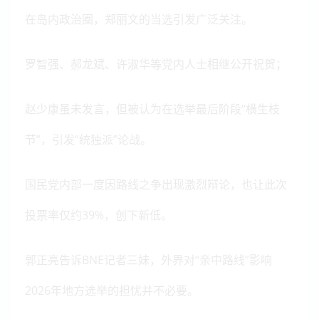
在岛内政治圈，郑丽文的当选引发广泛关注。
罗智强、郝龙斌、许淑华等党内人士相继公开祝贺；
赵少康虽未发言，但被认为在选举最后阶段“横生枝
节”，引发“统独派”论战。
国民党内部一度因路线之争出现激烈辩论，也让此次
投票率仅约39%，创下新低。
郭正亮告诉BNE记者三妹，外界对“亲中路线”影响
2026年地方选举的担忧并不必要。