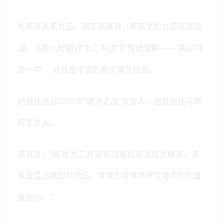
在两岸关系方面，郭正亮强调，郑丽文的立场延续连
战、马英九时期对“九二共识”的传统理解——“两岸同
属一中”，并具备丰富的两岸事务经验。
她曾任连战2005年“破冰之旅”发言人，也曾担任马政
府发言人。
郭直言：“她对‘九二共识’的理解比郝龙斌更精准，未
来是否出席国共论坛，将成为观察两岸互动走向的重
要指标。”