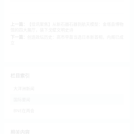
上一篇：
【佳讯聚焦】从新石器石器到航天模型：金塔县博物
馆的四大展厅，装下戈壁文明史诗
下一篇：
创造政坛历史：高市早苗当选日本新首相，内阁已成
立
栏目索引
大洋洲新闻
国际要闻
BNE在两会
相关内容