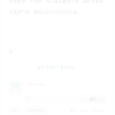
结罗智强、卢秀燕、战斗蓝立委等力量，国民党有机
会重塑气势，迎战2026与2028的大选。
请先
登录账号
参与评论。
提交
0
条
手动刷新评论
默认
最早
支持最多