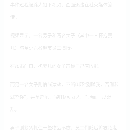
事件过程被路人拍下视频，画面迅速在社交媒体流
传。
视频显示，一名男子和两名女子（其中一人怀抱婴
儿）与至少六名超市员工僵持。
在超市门口，抱婴儿的女子声称自己有收据。
而另一名女子则情绪激动，不断叫嚷“别碰我，否则我
就整你”，甚至怒吼：“别TM动女人！” 场面一度混
乱。
男子则紧紧抓住一些物品不放，员工们随后将被抢走