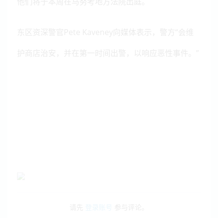
他们将于本周在马努考地方法院出庭。
东区资深警官Pete Kaveney向媒体表示，警方“会维
护商店治安，并在第一时间出警，以响应恶性事件。”
请先
登录账号
参与评论。