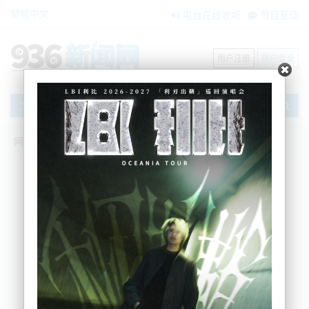
繁體中文
电台在线收听
节目互动
用户注册
用户登录
文章
网站首页
新闻资讯
大洋洲新闻
奥克兰东区华超遭“零元购”：员工群起拦
截，岛民老哥裤子掉了，手里东西不放！
BNE
2025-09-30 12:06:48
上周五下午，奥克兰东区Botany的Smart超市外发生
了一场惊险又尴尬的冲突。