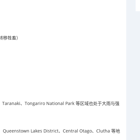
转移牲畜）
ato、Taranaki、Tongariro National Park 等区域也处于大雨与强
a、Queenstown Lakes District、Central Otago、Clutha 等地