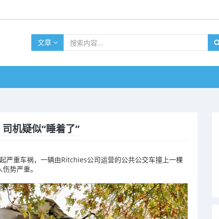
文章
司机疑似“睡着了”
et发生一起严重车祸，一辆由Ritchies公司运营的公共公交车撞上一棵
人伤势严重。