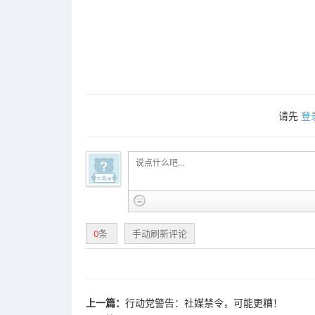
请先
登
0
条
手动刷新评论
上一篇：
行动党警告：社媒禁令，可能更糟！