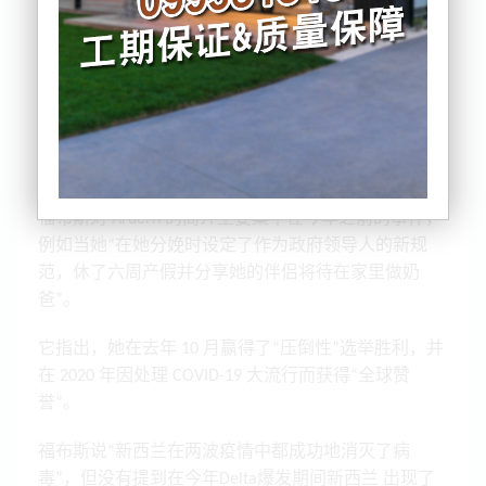
个排名，但她仍位居其他知名女性领导人的榜首。
《福布斯》
周三，
显示新西兰总理在 100 位有影响力
的女性名单中排名第 34。
这比 2020 年版本的 32有所下降，2018 年，Ardern 排
名第 29。
福布斯对 Ardern 的简介主要集中在今年之前的事件，
例如当她“在她分娩时设定了作为政府领导人的新规
范，休了六周产假并分享她的伴侣将待在家里做奶
爸”。
它指出，她在去年 10 月赢得了“压倒性”选举胜利，并
在 2020 年因处理 COVID-19 大流行而获得“全球赞
誉”。
福布斯说“新西兰在两波疫情中都成功地消灭了病
毒”，但没有提到在今年Delta爆发期间新西兰 出现了