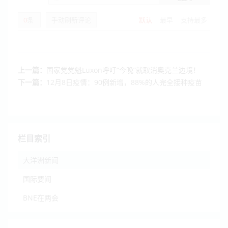
0
条
手动刷新评论
默认
最早
支持最多
上一篇：
国家党党魁Luxon呼吁“今晚”就取消奥克兰边境！
下一篇：
12月8日疫情：90例新增，88%的人完全接种疫苗
栏目索引
大洋洲新闻
国际要闻
BNE在两会