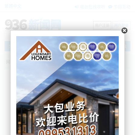
繁體中文
电台在线收听
节目互动
用户注册
用户登录
文章
网站首页
新闻资讯
大洋洲新闻
Jacinda Arden在福布斯“全球最有影响力
女性”排名下跌
AM936
2021-12-08 11:15:37
福布斯
总理杰辛达·阿德恩 (Jacinda Ardern) 在
(Forbes
) 年度“全球最有影响力女性”榜单中下降了两