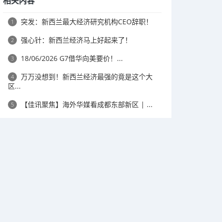
相关内容
突发：新西兰最大经济研究机构CEO辞职！
1
强心针：新西兰经济马上好起来了！
2
18/06/2026 G7借华向美要价！...
3
万万没想到！新西兰经济最强的竟是这个大
4
区...
【佳讯聚焦】海外华媒看成都东部新区 | ...
5