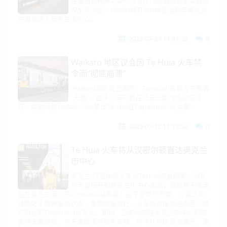
在监管机构WakaKotahiNZTA取消两周前实施的
安全禁令后，KiwiRail的TeHuia客运列车将被允
许再次进入奥克兰市中心。
2023-07-27 14:51:28
0
Waikato 地区议会因 Te Huia 火车禁
令而“彻底崩溃”
Waikato地区议会表示，TeHuia火车禁令令乘客
“失望”。由于火车司机在过去三周内两次闯红
灯，运输机构WakaKotahi禁止TeHuia在Papakura以北运营。
2023-07-12 11:17:52
0
Te Huia 火车将从汉密尔顿直达奥克兰
市中心
奥克兰-汉密尔顿火车线TeHuia恢复服务，列车
将可直接开到奥克兰市中心车站，乘客将不需要
在在奥克兰南区的Papakura站换乘。由于疫情的限制，目前这条
线路处于暂停服务状态，等到恢复运行，火车将直接到达奥克兰港
口附近的TheStrand火车站。届时，目的地前往奥克兰市中心的旅
客将无需换乘，也不需要支付额外车费。怀卡托地区议会表示，该