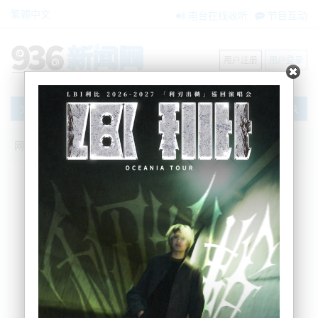
繁體中文
电台在线收听
节目互动
用户注册
用户登录
文章
网站首页
搜索
条件筛选
栏目分类
不限
新闻资讯
节目互动
商家黄页
内容搜索
搜索