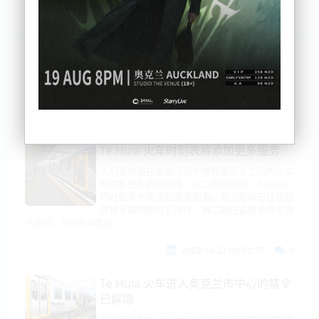
列表
时间排序
点击排序
评论排序
评分排序
支持量排序
Te Huia 火车时刻表将添加更多服务
人们很快将在乘坐汉密尔顿和奥克兰之间的火车
时拥有更大的灵活性。从二月份开始，TeHuia
的时刻表中将添加更多服务。第三趟每日往返服
务将于周四和周五运行，第二趟往返服务将在周
六运行。KiwiRail表示
2023-10-22 09:52:37
0
Te Huia 火车进入奥克兰市中心的禁令
已解除