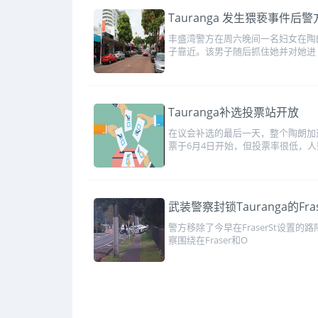
Tauranga 发生猥亵事件
丰盛湾警方在周六晚间一名妇女在陶朗加
子靠近。该男子随后抓住她并对她进
Tauranga补选投票站开放
在议会补选的最后一天，整个陶朗加
票于6月4日开始，但投票率很低，人
武装警察封锁Tauranga的Frase
警方移除了今早在FraserSt设置的
察围绕在Fraser和O