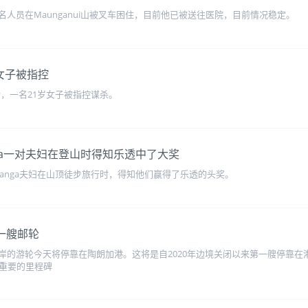
人员在Maunganui山被叉车困住，目前他已被送往医院，目前情况稳定。
岁女子被指控
亡后，一名21岁女子被指控谋杀。
nga一对夫妇在登山时得知乐透中了大奖
uranga夫妇在山顶徒步旅行时，得知他们赢得了乐透的头奖。
第一艘邮轮
岸的游轮今天将停靠在陶朗加港。这将是自2020年边境关闭以来第一艘停靠在
一个重要的里程碑