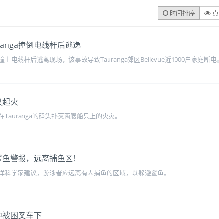
时间排序
点
anga撞倒电线杆后逃逸
线杆后逃离现场，该事故导致Tauranga郊区Bellevue近1000户家庭断电
只起火
Tauranga的码头扑灭两艘船只上的火灾。
出鲨鱼警报，远离捕鱼区！
洋科学家建议，游泳者应远离有人捕鱼的区域，以躲避鲨鱼。
作中被困叉车下