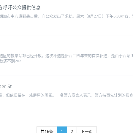
后警方呼吁公众提供信息
市中心遭到袭击后，向公众发出了求助。周六（8月27日）下午5:30左右，受害
选区的投票站都已经开放。这次补选是新西兰四年来的首次补选，是由于西蒙-
数还不到202
r St
路障，但依旧留在一处房屋的周围。一名警方发言人表示，警方持事先计划的搜查令封锁了
共16条
1
2
下一页