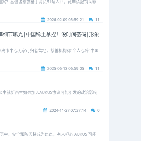
翻案？基督城恐袭枪手背负51条人命，竟申请撤销认罪
2026-02-09 05:59:21
11
8首摔细节曝光|中国稀土拿捏！设时间密码|形象
离市中心无家可归者营地，慈善机构称“令人心碎”中国
2025-06-13 06:59:05
11
期的访谈中就新西兰如果加入AUKUS协议可能引发的政治影响
2024-11-27 07:37:14
0
会晤中，安全和防务将成为焦点，有人担心 AUKUS 可能