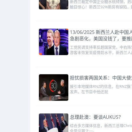
新西兰裁定中国企业糖水桃倾销，启
触目惊心！新西兰92%新房有缺陷，
13/06/2025 新西兰人
急剧恶化，美国没钱了，要推翻
工党民调支持率反超国家党，中右阵
游客未恢复至疫情前水平，新西兰人
担忧损害两国关系：中国大使对
援引本地媒体RNZ的信息，在RNZ旗下
发声。在节目中他还就
总理赴澳：要谈AUKUS？
综合多方媒体信息，新西兰总理Chri
会是议题之一。