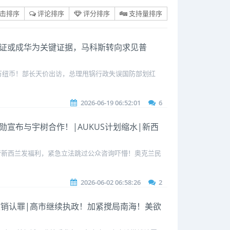
击排序
评论排序
评分排序
支持量排序
晚舟供证或成华为关键证据，马科斯转向求见普
3万纽币！部长天价出访，总理甩锅行政失误国防部划红
2026-06-19 06:52:01
6
仁勋宣布与宇树合作！|AUKUS计划缩水|新西
接管新西兰发福利，紧急立法跳过公众咨询吓懵！奥克兰民
2026-06-02 06:58:26
2
申请撤销认罪|高市继续执政！加紧搅局南海！美欲