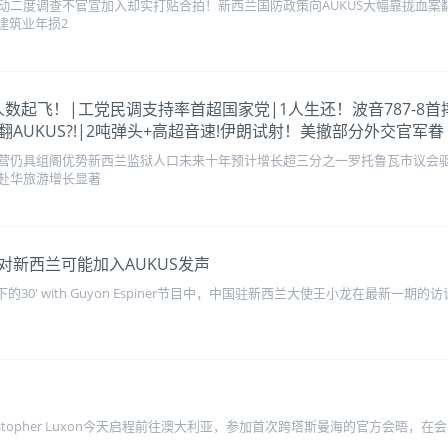
动二度调查不官宣加入却实打贴合拍！新西兰国防政策向AUKUS大幅靠拢血案
建筑业年损2
赴中国人数起飞！|工党民调支持率首超国家党|1人生还！波音787-
AUKUS?!|2吨弹头+高超音速!伊朗试射！美撤部分外交官军眷
营仍具组阁优势新西兰监狱人口未来十年预计增长超三分之一罗托鲁瓦市议会驱
赴华旅游增长显著
新西兰可能加入AUKUS发声
的30' with Guyon Espiner节目中，中国驻新西兰大使王小龙在最新一
stopher Luxon今天启程前往澳大利亚，参加首次跨塔斯曼海的官方会晤，在