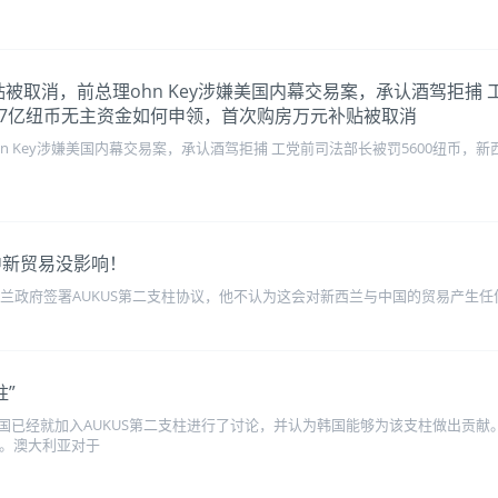
万元补贴被取消，前总理ohn Key涉嫌美国内幕交易案，承认酒驾拒
4.77亿纽币无主资金如何申领，首次购房万元补贴被取消
 Key涉嫌美国内幕交易案，承认酒驾拒捕 工党前司法部长被罚5600纽币，新西
中新贸易没影响！
兰政府签署AUKUS第二支柱协议，他不认为这会对新西兰与中国的贸易产生任
柱”
国已经就加入AUKUS第二支柱进行了讨论，并认为韩国能够为该支柱做出贡
性。澳大利亚对于