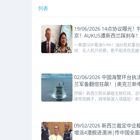
列表
19/06/2026 14点协
京！AUKUS遭新西兰踩刹车
一季度GDP看涨0.9%！油价危机
线：无人机只侦察，绝不配杀伤武器
02/06/2026 中国海警
兰军备翻倍狂飙！|奥克兰新
炸锅！新西兰防长敢碰无核红线，总
居惊现蝎子，跨境偷渡入境尴尬！奥
09/02/2026 新西兰裁
增派4潜舰进澳洲|传中国全