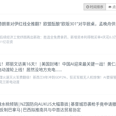
时间排序
点
议曝光！特朗普对伊红线全推翻？欧盟酝酿“欧版301”对华掀桌，孟
！
重创后续经济工党纾困再出新政：胜选全免费拿药，新增资本利得税买单4天花6.
11亿巨资
环台执法！郑丽文访美16天！|美国封堵！中国AI迎来最关键一战！黄
电动渡轮上线！居然没地方充电……
理火速灭火军费翻倍！新西兰8年冲到GDP2%，狂买军舰无人机惊悚！AI要
克兰新电动渡
定中企糖水桃倾销|NZ国防向AUKUS大幅靠拢|基督城恐袭枪手竟
面反制巴拿马|巴西拟推南共与中首达贸易协定