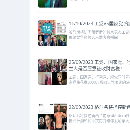
11/10/2023 工党VS
哈马斯将访问俄罗斯？普京表态工党
果绿党华裔候选人做客直播间
25/09/2023 工党、
兰人是否愿意征收财富税？
工党、国家党、行动党、绿党同时宣
家党将花费3000万撤回工党限速的
22/09/2023 格斗名将
格斗名将指控新西兰前总理Arde
振兴计划印加冲突再升级停发加拿大