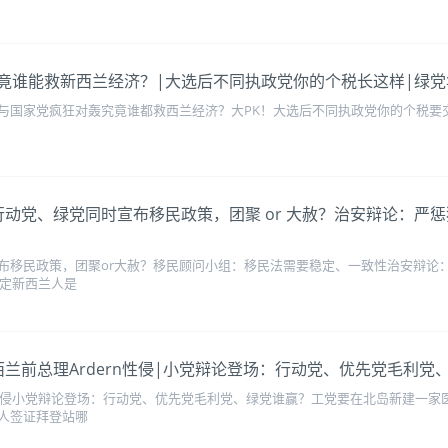
国家党 究竟谁能救新西兰经济？|大选后不同执政党你的个税长这样|
与国家党疯狂对轰究竟谁都救西兰经济？大PK！大选后不同执政党你的个税要交
国家党、行动党、绿党同时宣布移民政策，团聚 or 大赦？治安辩论
布移民政策，团聚or大赦？移民顾问小组：移民法需要稳定、一致性治安辩论
决定新西兰人是
指控新西兰前总理Ardern性侵|小党辩论登场：行动党、优先党毛利党
rn性侵小党辩论登场：行动党、优先党毛利党、绿党谁赢？工党要在北岛新建一
人签证拜登站哪