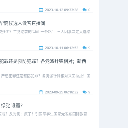
2023-10-12 09:33:38
0
绿党华裔候选人做客直播间
多少？工党逆袭的“华山一条路”：三大因素决定大选结
2023-10-11 06:12:53
9
：严惩犯罪还是预防犯罪？各党派针锋相对；新西
：严惩犯罪还是预防犯罪？各党派针锋相对来回拉扯！国
2023-09-25 06:18:32
9
、绿党 谁赢？
家医院？反对党：疯了！引国际学生国家党发布国际教育