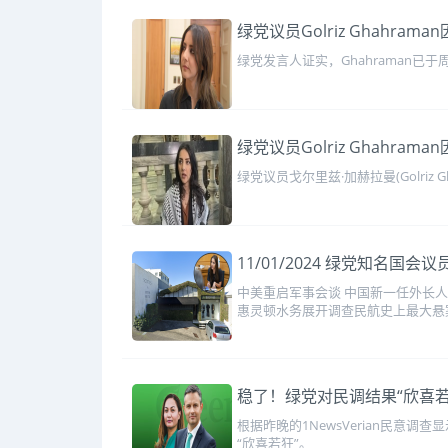
绿党议员Golriz Ghahra
绿党发言人证实，Ghahraman已
绿党议员Golriz Ghahra
绿党议员戈尔里兹·加赫拉曼(Golri
11/01/2024 绿党知名
中美重启军事会谈 中国新一任外长人
惠灵顿水务展开调查民航史上最大悬
稳了！绿党对民调结果“欣喜若
根据昨晚的1NewsVerian民意
“欣喜若狂”。