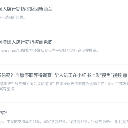
man因入店行窃指控返回新西兰
于周一返回新西兰。
man因涉嫌入店行窃指控而免职
z Ghahraman)因被指控涉嫌从奥克兰一家精品店行窃而被撤职。
国会议员偷窃？自愿停职等待调查|华人员工在小红书上发“摸鱼”视频
选出炉？绿党知名国会议员偷窃？自愿停职等待调查价值90个亿！新西兰或发现“
案有望揭
狂”
调查显示，工党的支持率为28%，国家党为37%，绿党为14%，行动党为9%，毛利