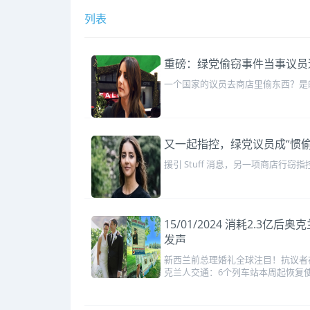
列表
重磅：绿党偷窃事件当事议员
一个国家的议员去商店里偷东西？是的，
又一起指控，绿党议员成“惯偷
援引 Stuff 消息，另一项商店行窃指控与
15/01/2024 消耗2.
发声
新西兰前总理婚礼全球注目！抗议者在
克兰人交通：6个列车站本周起恢复