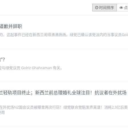
时间排序
点
道歉并辞职
这起事件已经在新西兰闹得沸沸扬扬。绿党已确认该党派内的当事议员Golriz G
”？
绿党议员 Golriz Ghahraman 有关。
3亿后奥克兰轻轨项目终止；新西兰前总理婚礼全球注目！抗议者在外扰
外扰场NZ国会议员被曝曾两次行窃！绿党联合党魁发声离谱！消耗2.3亿后奥
使用